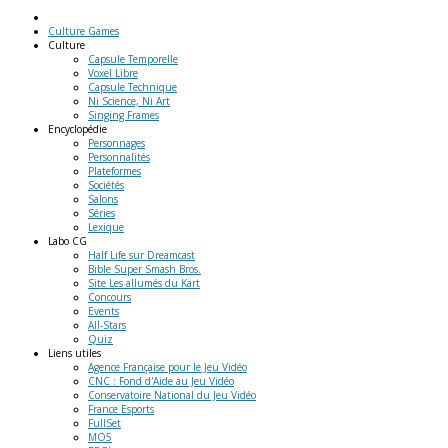
Culture Games
Culture
Capsule Temporelle
Voxel Libre
Capsule Technique
Ni Science, Ni Art
Singing Frames
Encyclopédie
Personnages
Personnalités
Plateformes
Sociétés
Salons
Séries
Lexique
Labo
CG
Half Life sur Dreamcast
Bible Super Smash Bros.
Site Les allumés du Kart
Concours
Events
All-Stars
Quiz
Liens
utiles
Agence Française pour le Jeu Vidéo
CNC : Fond d'Aide au Jeu Vidéo
Conservatoire National du Jeu Vidéo
France Esports
FullSet
MO5