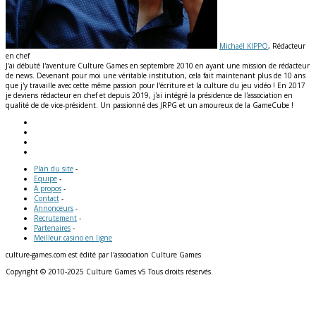
Michaël KIPPO
, Rédacteur
en chef
J'ai débuté l'aventure Culture Games en septembre 2010 en ayant une mission de rédacteur
de news. Devenant pour moi une véritable institution, cela fait maintenant plus de 10 ans
que j'y travaille avec cette même passion pour l'écriture et la culture du jeu vidéo ! En 2017
je deviens rédacteur en chef et depuis 2019, j'ai intégré la présidence de l'association en
qualité de de vice-président. Un passionné des JRPG et un amoureux de la GameCube !
Plan du site
-
Equipe
-
A propos
-
Contact
-
Annonceurs
-
Recrutement
-
Partenaires
-
Meilleur casino en ligne
culture-games.com est édité par l'association Culture Games
Copyright © 2010-2025 Culture Games v5 Tous droits réservés.