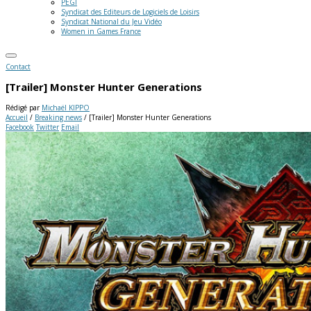
PEGI
Syndicat des Editeurs de Logiciels de Loisirs
Syndicat National du Jeu Vidéo
Women in Games France
Contact
[Trailer] Monster Hunter Generations
Rédigé par
Michaël KIPPO
Accueil
/
Breaking news
/
[Trailer] Monster Hunter Generations
Facebook
Twitter
Email