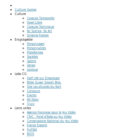
Culture Games
Culture
Capsule Temporelle
Voxel Libre
Capsule Technique
Ni Science, Ni Art
Singing Frames
Encyclopédie
Personnages
Personnalités
Plateformes
Sociétés
Salons
Séries
Lexique
Labo
CG
Half Life sur Dreamcast
Bible Super Smash Bros.
Site Les allumés du Kart
Concours
Events
All-Stars
Quiz
Liens
utiles
Agence Française pour le Jeu Vidéo
CNC : Fond d'Aide au Jeu Vidéo
Conservatoire National du Jeu Vidéo
France Esports
FullSet
MO5