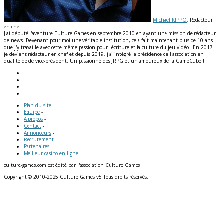
Michaël KIPPO
, Rédacteur
en chef
J'ai débuté l'aventure Culture Games en septembre 2010 en ayant une mission de rédacteur
de news. Devenant pour moi une véritable institution, cela fait maintenant plus de 10 ans
que j'y travaille avec cette même passion pour l'écriture et la culture du jeu vidéo ! En 2017
je deviens rédacteur en chef et depuis 2019, j'ai intégré la présidence de l'association en
qualité de de vice-président. Un passionné des JRPG et un amoureux de la GameCube !
Plan du site
-
Equipe
-
A propos
-
Contact
-
Annonceurs
-
Recrutement
-
Partenaires
-
Meilleur casino en ligne
culture-games.com est édité par l'association Culture Games
Copyright © 2010-2025 Culture Games v5 Tous droits réservés.