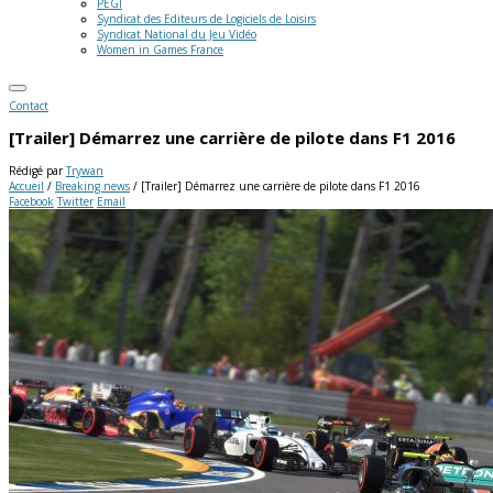
PEGI
Syndicat des Editeurs de Logiciels de Loisirs
Syndicat National du Jeu Vidéo
Women in Games France
Contact
[Trailer] Démarrez une carrière de pilote dans F1 2016
Rédigé par
Trywan
Accueil
/
Breaking news
/
[Trailer] Démarrez une carrière de pilote dans F1 2016
Facebook
Twitter
Email