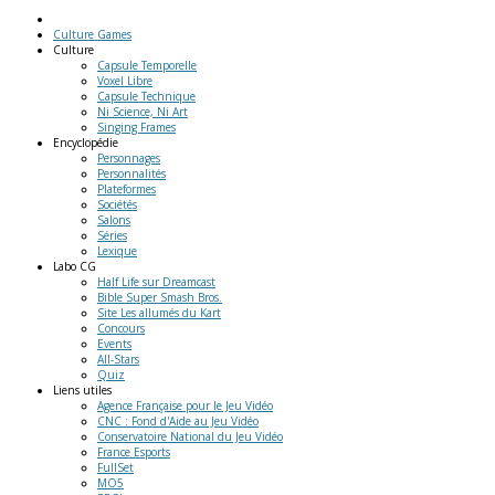
Culture Games
Culture
Capsule Temporelle
Voxel Libre
Capsule Technique
Ni Science, Ni Art
Singing Frames
Encyclopédie
Personnages
Personnalités
Plateformes
Sociétés
Salons
Séries
Lexique
Labo
CG
Half Life sur Dreamcast
Bible Super Smash Bros.
Site Les allumés du Kart
Concours
Events
All-Stars
Quiz
Liens
utiles
Agence Française pour le Jeu Vidéo
CNC : Fond d'Aide au Jeu Vidéo
Conservatoire National du Jeu Vidéo
France Esports
FullSet
MO5