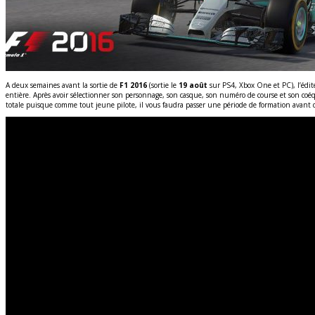
A deux semaines avant la sortie de
F1 2016
(sortie le
19 août
sur PS4, Xbox One et PC), l’édi
entière. Après avoir sélectionner son personnage, son casque, son numéro de course et son coéqui
totale puisque comme tout jeune pilote, il vous faudra passer une période de formation avant de