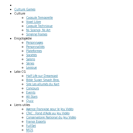
Culture Games
Culture
Capsule Temporelle
Voxel Libre
Capsule Technique
Ni Science, Ni Art
Singing Frames
Encyclopédie
Personnages
Personnalités
Plateformes
Sociétés
Salons
Séries
Lexique
Labo
CG
Half Life sur Dreamcast
Bible Super Smash Bros.
Site Les allumés du Kart
Concours
Events
All-Stars
Quiz
Liens
utiles
Agence Française pour le Jeu Vidéo
CNC : Fond d'Aide au Jeu Vidéo
Conservatoire National du Jeu Vidéo
France Esports
FullSet
MO5