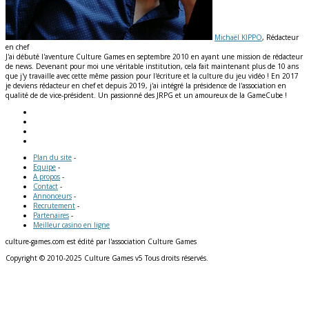
Michaël KIPPO
, Rédacteur
en chef
J'ai débuté l'aventure Culture Games en septembre 2010 en ayant une mission de rédacteur
de news. Devenant pour moi une véritable institution, cela fait maintenant plus de 10 ans
que j'y travaille avec cette même passion pour l'écriture et la culture du jeu vidéo ! En 2017
je deviens rédacteur en chef et depuis 2019, j'ai intégré la présidence de l'association en
qualité de de vice-président. Un passionné des JRPG et un amoureux de la GameCube !
Plan du site
-
Equipe
-
A propos
-
Contact
-
Annonceurs
-
Recrutement
-
Partenaires
-
Meilleur casino en ligne
culture-games.com est édité par l'association Culture Games
Copyright © 2010-2025 Culture Games v5 Tous droits réservés.