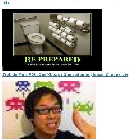
ici
+
Troll du Mois #03 : One Xbox et One sodomie please !
Cliquez ici
+