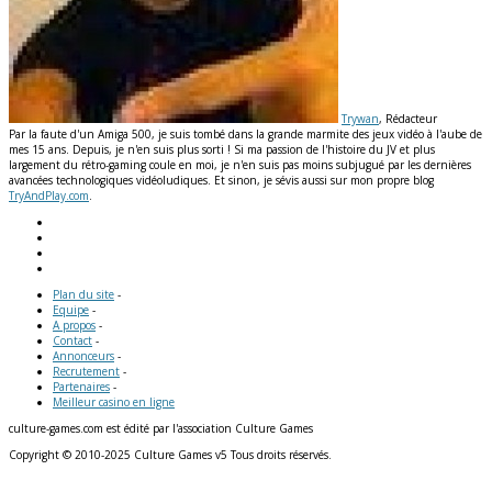
Trywan
, Rédacteur
Par la faute d'un Amiga 500, je suis tombé dans la grande marmite des jeux vidéo à l'aube de
mes 15 ans. Depuis, je n'en suis plus sorti ! Si ma passion de l'histoire du JV et plus
largement du rétro-gaming coule en moi, je n'en suis pas moins subjugué par les dernières
avancées technologiques vidéoludiques. Et sinon, je sévis aussi sur mon propre blog
TryAndPlay.com
.
Plan du site
-
Equipe
-
A propos
-
Contact
-
Annonceurs
-
Recrutement
-
Partenaires
-
Meilleur casino en ligne
culture-games.com est édité par l'association Culture Games
Copyright © 2010-2025 Culture Games v5 Tous droits réservés.