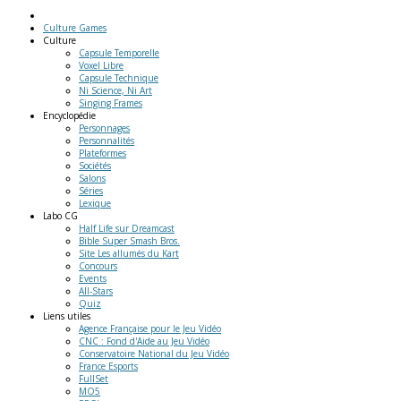
Culture Games
Culture
Capsule Temporelle
Voxel Libre
Capsule Technique
Ni Science, Ni Art
Singing Frames
Encyclopédie
Personnages
Personnalités
Plateformes
Sociétés
Salons
Séries
Lexique
Labo
CG
Half Life sur Dreamcast
Bible Super Smash Bros.
Site Les allumés du Kart
Concours
Events
All-Stars
Quiz
Liens
utiles
Agence Française pour le Jeu Vidéo
CNC : Fond d'Aide au Jeu Vidéo
Conservatoire National du Jeu Vidéo
France Esports
FullSet
MO5