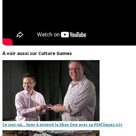
À voir aussi sur Culture Games
Ce jour-où… Sony à enterré la Xbox One avec sa PS4
Cliquez ici
+