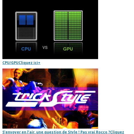
CPU/GPU
Cliquez ici
+
S’envoyer en l’air, une question de Style ! Pas vrai Rocco ?
Cliquez