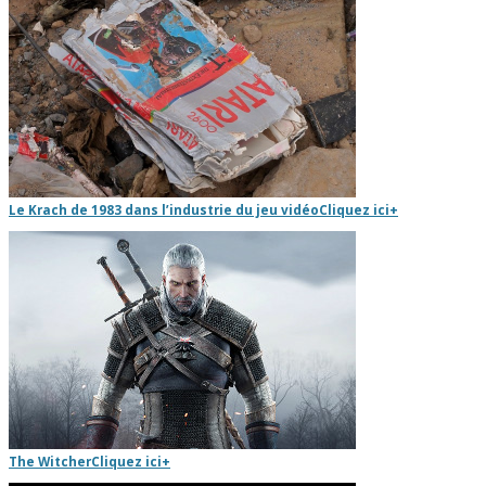
Le Krach de 1983 dans l’industrie du jeu vidéo
Cliquez ici
+
The Witcher
Cliquez ici
+