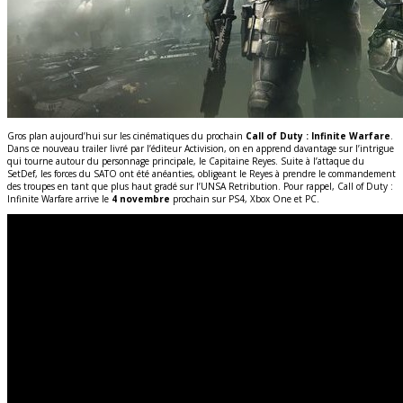
Gros plan aujourd’hui sur les cinématiques du prochain
Call of Duty : Infinite Warfare
.
Dans ce nouveau trailer livré par l’éditeur Activision, on en apprend davantage sur l’intrigue
qui tourne autour du personnage principale, le Capitaine Reyes. Suite à l’attaque du
SetDef, les forces du SATO ont été anéanties, obligeant le Reyes à prendre le commandement
des troupes en tant que plus haut gradé sur l’UNSA Retribution. Pour rappel, Call of Duty :
Infinite Warfare arrive le
4 novembre
prochain sur PS4, Xbox One et PC.