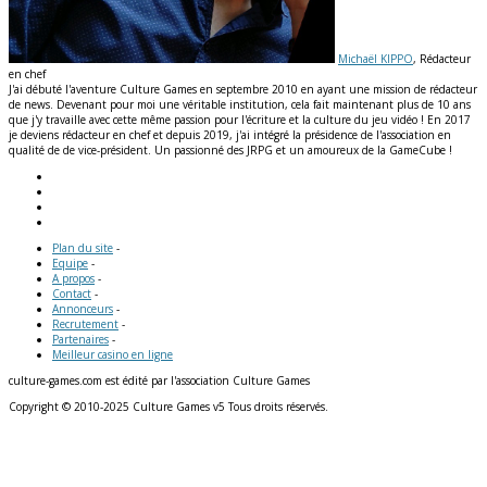
Michaël KIPPO
, Rédacteur
en chef
J'ai débuté l'aventure Culture Games en septembre 2010 en ayant une mission de rédacteur
de news. Devenant pour moi une véritable institution, cela fait maintenant plus de 10 ans
que j'y travaille avec cette même passion pour l'écriture et la culture du jeu vidéo ! En 2017
je deviens rédacteur en chef et depuis 2019, j'ai intégré la présidence de l'association en
qualité de de vice-président. Un passionné des JRPG et un amoureux de la GameCube !
Plan du site
-
Equipe
-
A propos
-
Contact
-
Annonceurs
-
Recrutement
-
Partenaires
-
Meilleur casino en ligne
culture-games.com est édité par l'association Culture Games
Copyright © 2010-2025 Culture Games v5 Tous droits réservés.