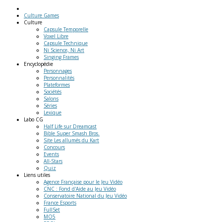
Culture Games
Culture
Capsule Temporelle
Voxel Libre
Capsule Technique
Ni Science, Ni Art
Singing Frames
Encyclopédie
Personnages
Personnalités
Plateformes
Sociétés
Salons
Séries
Lexique
Labo
CG
Half Life sur Dreamcast
Bible Super Smash Bros.
Site Les allumés du Kart
Concours
Events
All-Stars
Quiz
Liens
utiles
Agence Française pour le Jeu Vidéo
CNC : Fond d'Aide au Jeu Vidéo
Conservatoire National du Jeu Vidéo
France Esports
FullSet
MO5