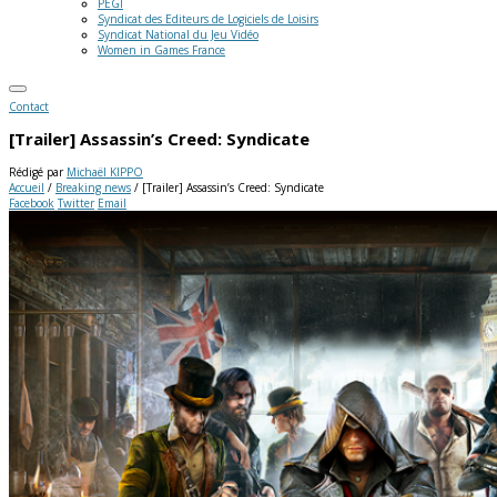
PEGI
Syndicat des Editeurs de Logiciels de Loisirs
Syndicat National du Jeu Vidéo
Women in Games France
Contact
[Trailer] Assassin’s Creed: Syndicate
Rédigé par
Michaël KIPPO
Accueil
/
Breaking news
/
[Trailer] Assassin’s Creed: Syndicate
Facebook
Twitter
Email