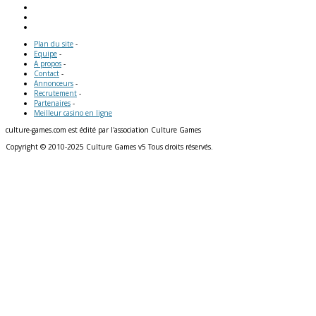
Plan du site
-
Equipe
-
A propos
-
Contact
-
Annonceurs
-
Recrutement
-
Partenaires
-
Meilleur casino en ligne
culture-games.com est édité par l'association Culture Games
Copyright © 2010-2025 Culture Games v5 Tous droits réservés.