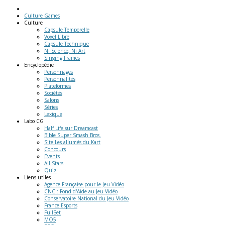
Culture Games
Culture
Capsule Temporelle
Voxel Libre
Capsule Technique
Ni Science, Ni Art
Singing Frames
Encyclopédie
Personnages
Personnalités
Plateformes
Sociétés
Salons
Séries
Lexique
Labo
CG
Half Life sur Dreamcast
Bible Super Smash Bros.
Site Les allumés du Kart
Concours
Events
All-Stars
Quiz
Liens
utiles
Agence Française pour le Jeu Vidéo
CNC : Fond d'Aide au Jeu Vidéo
Conservatoire National du Jeu Vidéo
France Esports
FullSet
MO5