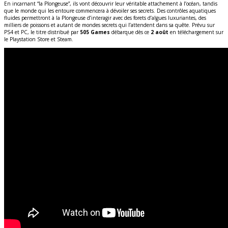
En incarnant “la Plongeuse”, ils vont découvrir leur véritable attachement à l’océan, tandis
que le monde qui les entoure commencera à dévoiler ses secrets. Des contrôles aquatiques
fluides permettront à la Plongeuse d’interagir avec des forets d’algues luxuriantes, des
milliers de poissons et autant de mondes secrets qui l’attendent dans sa quête. Prévu sur
PS4 et PC, le titre distribué par
505 Games
débarque dès ce
2 août
en téléchargement sur
le Playstation Store et Steam.