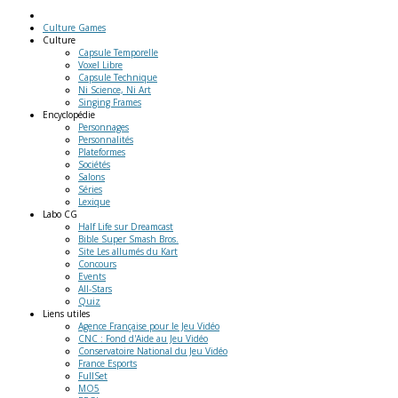
Culture Games
Culture
Capsule Temporelle
Voxel Libre
Capsule Technique
Ni Science, Ni Art
Singing Frames
Encyclopédie
Personnages
Personnalités
Plateformes
Sociétés
Salons
Séries
Lexique
Labo
CG
Half Life sur Dreamcast
Bible Super Smash Bros.
Site Les allumés du Kart
Concours
Events
All-Stars
Quiz
Liens
utiles
Agence Française pour le Jeu Vidéo
CNC : Fond d'Aide au Jeu Vidéo
Conservatoire National du Jeu Vidéo
France Esports
FullSet
MO5