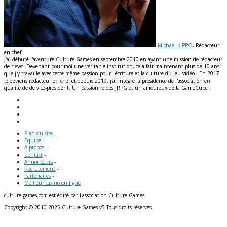
Michaël KIPPO
, Rédacteur
en chef
J'ai débuté l'aventure Culture Games en septembre 2010 en ayant une mission de rédacteur
de news. Devenant pour moi une véritable institution, cela fait maintenant plus de 10 ans
que j'y travaille avec cette même passion pour l'écriture et la culture du jeu vidéo ! En 2017
je deviens rédacteur en chef et depuis 2019, j'ai intégré la présidence de l'association en
qualité de de vice-président. Un passionné des JRPG et un amoureux de la GameCube !
Plan du site
-
Equipe
-
A propos
-
Contact
-
Annonceurs
-
Recrutement
-
Partenaires
-
Meilleur casino en ligne
culture-games.com est édité par l'association Culture Games
Copyright © 2010-2025 Culture Games v5 Tous droits réservés.