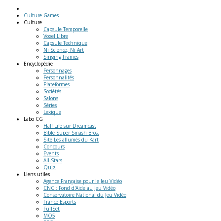
Culture Games
Culture
Capsule Temporelle
Voxel Libre
Capsule Technique
Ni Science, Ni Art
Singing Frames
Encyclopédie
Personnages
Personnalités
Plateformes
Sociétés
Salons
Séries
Lexique
Labo
CG
Half Life sur Dreamcast
Bible Super Smash Bros.
Site Les allumés du Kart
Concours
Events
All-Stars
Quiz
Liens
utiles
Agence Française pour le Jeu Vidéo
CNC : Fond d'Aide au Jeu Vidéo
Conservatoire National du Jeu Vidéo
France Esports
FullSet
MO5