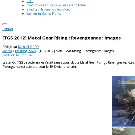
PEGI
Syndicat des Editeurs de Logiciels de Loisirs
Syndicat National du Jeu Vidéo
Women in Games France
Contact
[TGS 2012] Metal Gear Rising : Revengeance : images
Rédigé par
Michaël KIPPO
Accueil
/
Breaking news
/
[TGS 2012] Metal Gear Rising : Revengeance : images
Facebook
Twitter
Email
La star du TGS de cette année c’était sans aucun doute Metal Gear Rising : Revengeance. Konami 
Revengeance est attendu pour le 19 février prochain.