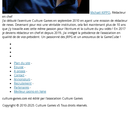
Michaël KIPPO
, Rédacteur
en chef
J'ai débuté l'aventure Culture Games en septembre 2010 en ayant une mission de rédacteur
de news. Devenant pour moi une véritable institution, cela fait maintenant plus de 10 ans
que j'y travaille avec cette même passion pour l'écriture et la culture du jeu vidéo ! En 2017
je deviens rédacteur en chef et depuis 2019, j'ai intégré la présidence de l'association en
qualité de de vice-président. Un passionné des JRPG et un amoureux de la GameCube !
Plan du site
-
Equipe
-
A propos
-
Contact
-
Annonceurs
-
Recrutement
-
Partenaires
-
Meilleur casino en ligne
culture-games.com est édité par l'association Culture Games
Copyright © 2010-2025 Culture Games v5 Tous droits réservés.