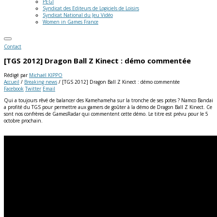
PEGI
Syndicat des Editeurs de Logiciels de Loisirs
Syndicat National du Jeu Vidéo
Women in Games France
Contact
[TGS 2012] Dragon Ball Z Kinect : démo commentée
Rédigé par
Michaël KIPPO
Accueil
/
Breaking news
/
[TGS 2012] Dragon Ball Z Kinect : démo commentée
Facebook
Twitter
Email
Qui a toujours rêvé de balancer des Kamehameha sur la tronche de ses potes ? Namco Bandai
a profité du TGS pour permettre aux gamers de goûter à la démo de Dragon Ball Z Kinect. Ce
sont nos confrères de GamesRadar qui commentent cette démo. Le titre est prévu pour le 5
octobre prochain.