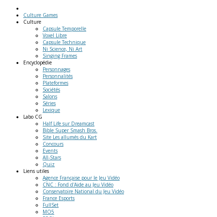
Culture Games
Culture
Capsule Temporelle
Voxel Libre
Capsule Technique
Ni Science, Ni Art
Singing Frames
Encyclopédie
Personnages
Personnalités
Plateformes
Sociétés
Salons
Séries
Lexique
Labo
CG
Half Life sur Dreamcast
Bible Super Smash Bros.
Site Les allumés du Kart
Concours
Events
All-Stars
Quiz
Liens
utiles
Agence Française pour le Jeu Vidéo
CNC : Fond d'Aide au Jeu Vidéo
Conservatoire National du Jeu Vidéo
France Esports
FullSet
MO5