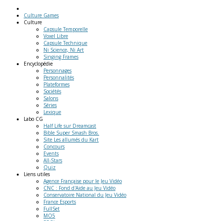
Culture Games
Culture
Capsule Temporelle
Voxel Libre
Capsule Technique
Ni Science, Ni Art
Singing Frames
Encyclopédie
Personnages
Personnalités
Plateformes
Sociétés
Salons
Séries
Lexique
Labo
CG
Half Life sur Dreamcast
Bible Super Smash Bros.
Site Les allumés du Kart
Concours
Events
All-Stars
Quiz
Liens
utiles
Agence Française pour le Jeu Vidéo
CNC : Fond d'Aide au Jeu Vidéo
Conservatoire National du Jeu Vidéo
France Esports
FullSet
MO5