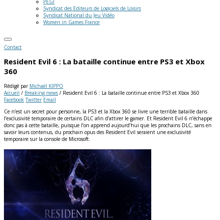
PEGI
Syndicat des Editeurs de Logiciels de Loisirs
Syndicat National du Jeu Vidéo
Women in Games France
Contact
Resident Evil 6 : La bataille continue entre PS3 et Xbox
360
Rédigé par
Michaël KIPPO
Accueil
/
Breaking news
/
Resident Evil 6 : La bataille continue entre PS3 et Xbox 360
Facebook
Twitter
Email
Ce n’est un secret pour personne, la PS3 et la Xbox 360 se livre une terrible bataille dans
l’exclusivité temporaire de certains DLC afin d’attirer le gamer. Et Resident Evil 6 n’échappe
donc pas à cette bataille, puisque l’on apprend aujourd’hui que les prochains DLC, sans en
savoir leurs contenus, du prochain opus des Resident Evil seraient une exclusivité
temporaire sur la console de Microsoft.