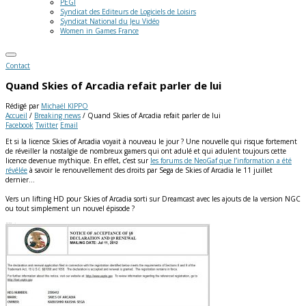
PEGI
Syndicat des Editeurs de Logiciels de Loisirs
Syndicat National du Jeu Vidéo
Women in Games France
Contact
Quand Skies of Arcadia refait parler de lui
Rédigé par
Michaël KIPPO
Accueil
/
Breaking news
/
Quand Skies of Arcadia refait parler de lui
Facebook
Twitter
Email
Et si la licence Skies of Arcadia voyait à nouveau le jour ? Une nouvelle qui risque fortement
de réveiller la nostalgie de nombreux gamers qui ont adulé et qui adulent toujours cette
licence devenue mythique. En effet, c’est sur
les forums de NeoGaf que l’information a été
révélée
à savoir le renouvellement des droits par Sega de Skies of Arcadia le 11 juillet
dernier…
Vers un lifting HD pour Skies of Arcadia sorti sur Dreamcast avec les ajouts de la version NGC
ou tout simplement un nouvel épisode ?