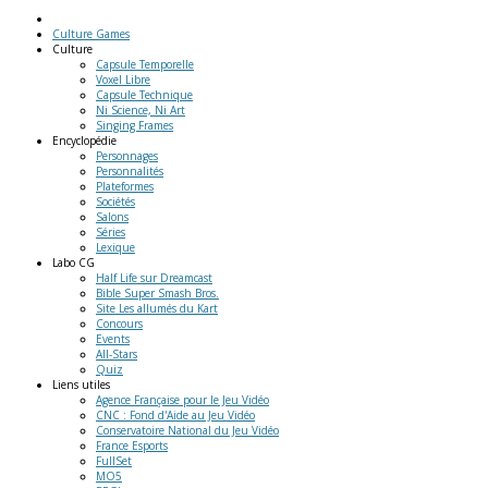
Culture Games
Culture
Capsule Temporelle
Voxel Libre
Capsule Technique
Ni Science, Ni Art
Singing Frames
Encyclopédie
Personnages
Personnalités
Plateformes
Sociétés
Salons
Séries
Lexique
Labo
CG
Half Life sur Dreamcast
Bible Super Smash Bros.
Site Les allumés du Kart
Concours
Events
All-Stars
Quiz
Liens
utiles
Agence Française pour le Jeu Vidéo
CNC : Fond d'Aide au Jeu Vidéo
Conservatoire National du Jeu Vidéo
France Esports
FullSet
MO5