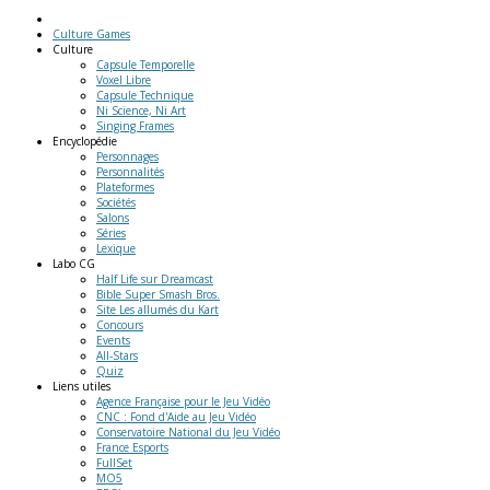
Culture Games
Culture
Capsule Temporelle
Voxel Libre
Capsule Technique
Ni Science, Ni Art
Singing Frames
Encyclopédie
Personnages
Personnalités
Plateformes
Sociétés
Salons
Séries
Lexique
Labo
CG
Half Life sur Dreamcast
Bible Super Smash Bros.
Site Les allumés du Kart
Concours
Events
All-Stars
Quiz
Liens
utiles
Agence Française pour le Jeu Vidéo
CNC : Fond d'Aide au Jeu Vidéo
Conservatoire National du Jeu Vidéo
France Esports
FullSet
MO5