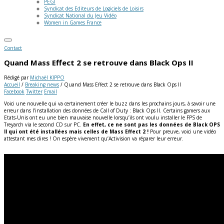
PEGI
Syndicat des Editeurs de Logiciels de Loisirs
Syndicat National du Jeu Vidéo
Women in Games France
Contact
Quand Mass Effect 2 se retrouve dans Black Ops II
Rédigé par
Michaël KIPPO
Accueil
/
Breaking news
/
Quand Mass Effect 2 se retrouve dans Black Ops II
Facebook
Twitter
Email
Voici une nouvelle qui va certainement créer le buzz dans les prochains jours, à savoir une
erreur dans l’installation des données de Call of Duty : Black Ops II. Certains gamers aux
Etats-Unis ont eu une bien mauvaise nouvelle lorsqu’ils ont voulu installer le FPS de
Treyarch via le second CD sur PC.
En effet, ce ne sont pas les données de Black OPS
II qui ont été installées mais celles de Mass Effect 2 !
Pour preuve, voici une vidéo
attestant mes dires ! On espère vivement qu’Activision va réparer leur erreur.