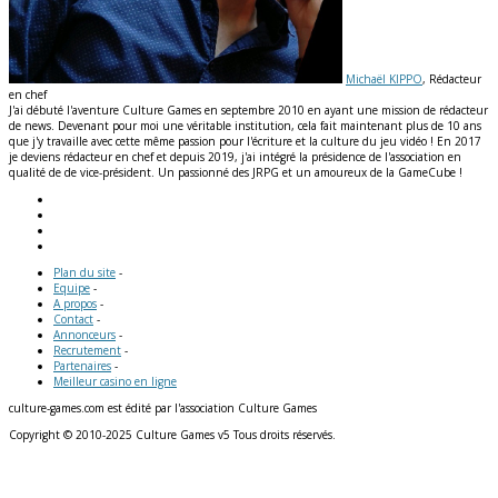
Michaël KIPPO
, Rédacteur
en chef
J'ai débuté l'aventure Culture Games en septembre 2010 en ayant une mission de rédacteur
de news. Devenant pour moi une véritable institution, cela fait maintenant plus de 10 ans
que j'y travaille avec cette même passion pour l'écriture et la culture du jeu vidéo ! En 2017
je deviens rédacteur en chef et depuis 2019, j'ai intégré la présidence de l'association en
qualité de de vice-président. Un passionné des JRPG et un amoureux de la GameCube !
Plan du site
-
Equipe
-
A propos
-
Contact
-
Annonceurs
-
Recrutement
-
Partenaires
-
Meilleur casino en ligne
culture-games.com est édité par l'association Culture Games
Copyright © 2010-2025 Culture Games v5 Tous droits réservés.