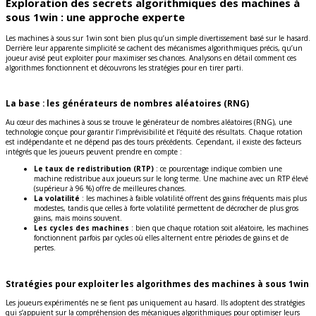
Exploration des secrets algorithmiques des machines à
sous 1win : une approche experte
Les machines à sous sur 1win sont bien plus qu’un simple divertissement basé sur le hasard.
Derrière leur apparente simplicité se cachent des mécanismes algorithmiques précis, qu’un
joueur avisé peut exploiter pour maximiser ses chances. Analysons en détail comment ces
algorithmes fonctionnent et découvrons les stratégies pour en tirer parti.
La base : les générateurs de nombres aléatoires (RNG)
Au cœur des machines à sous se trouve le générateur de nombres aléatoires (RNG), une
technologie conçue pour garantir l’imprévisibilité et l’équité des résultats. Chaque rotation
est indépendante et ne dépend pas des tours précédents. Cependant, il existe des facteurs
intégrés que les joueurs peuvent prendre en compte :
Le taux de redistribution (RTP)
: ce pourcentage indique combien une
machine redistribue aux joueurs sur le long terme. Une machine avec un RTP élevé
(supérieur à 96 %) offre de meilleures chances.
La volatilité
: les machines à faible volatilité offrent des gains fréquents mais plus
modestes, tandis que celles à forte volatilité permettent de décrocher de plus gros
gains, mais moins souvent.
Les cycles des machines
: bien que chaque rotation soit aléatoire, les machines
fonctionnent parfois par cycles où elles alternent entre périodes de gains et de
pertes.
Stratégies pour exploiter les algorithmes des machines à sous 1win
Les joueurs expérimentés ne se fient pas uniquement au hasard. Ils adoptent des stratégies
qui s’appuient sur la compréhension des mécaniques algorithmiques pour optimiser leurs