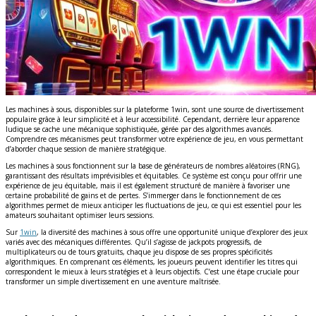
Les machines à sous, disponibles sur la plateforme 1win, sont une source de divertissement
populaire grâce à leur simplicité et à leur accessibilité. Cependant, derrière leur apparence
ludique se cache une mécanique sophistiquée, gérée par des algorithmes avancés.
Comprendre ces mécanismes peut transformer votre expérience de jeu, en vous permettant
d’aborder chaque session de manière stratégique.
Les machines à sous fonctionnent sur la base de générateurs de nombres aléatoires (RNG),
garantissant des résultats imprévisibles et équitables. Ce système est conçu pour offrir une
expérience de jeu équitable, mais il est également structuré de manière à favoriser une
certaine probabilité de gains et de pertes. S’immerger dans le fonctionnement de ces
algorithmes permet de mieux anticiper les fluctuations de jeu, ce qui est essentiel pour les
amateurs souhaitant optimiser leurs sessions.
Sur
1win
, la diversité des machines à sous offre une opportunité unique d’explorer des jeux
variés avec des mécaniques différentes. Qu’il s’agisse de jackpots progressifs, de
multiplicateurs ou de tours gratuits, chaque jeu dispose de ses propres spécificités
algorithmiques. En comprenant ces éléments, les joueurs peuvent identifier les titres qui
correspondent le mieux à leurs stratégies et à leurs objectifs. C’est une étape cruciale pour
transformer un simple divertissement en une aventure maîtrisée.