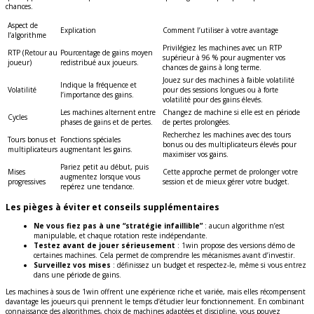
chances.
Aspect de
Explication
Comment l’utiliser à votre avantage
l’algorithme
Privilégiez les machines avec un RTP
RTP (Retour au
Pourcentage de gains moyen
supérieur à 96 % pour augmenter vos
joueur)
redistribué aux joueurs.
chances de gains à long terme.
Jouez sur des machines à faible volatilité
Indique la fréquence et
Volatilité
pour des sessions longues ou à forte
l’importance des gains.
volatilité pour des gains élevés.
Les machines alternent entre
Changez de machine si elle est en période
Cycles
phases de gains et de pertes.
de pertes prolongées.
Recherchez les machines avec des tours
Tours bonus et
Fonctions spéciales
bonus ou des multiplicateurs élevés pour
multiplicateurs
augmentant les gains.
maximiser vos gains.
Pariez petit au début, puis
Mises
Cette approche permet de prolonger votre
augmentez lorsque vous
progressives
session et de mieux gérer votre budget.
repérez une tendance.
Les pièges à éviter et conseils supplémentaires
Ne vous fiez pas à une “stratégie infaillible”
: aucun algorithme n’est
manipulable, et chaque rotation reste indépendante.
Testez avant de jouer sérieusement
: 1win propose des versions démo de
certaines machines. Cela permet de comprendre les mécanismes avant d’investir.
Surveillez vos mises
: définissez un budget et respectez-le, même si vous entrez
dans une période de gains.
Les machines à sous de 1win offrent une expérience riche et variée, mais elles récompensent
davantage les joueurs qui prennent le temps d’étudier leur fonctionnement. En combinant
connaissance des algorithmes, choix de machines adaptées et discipline, vous pouvez