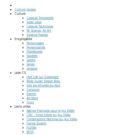
Culture Games
Culture
Capsule Temporelle
Voxel Libre
Capsule Technique
Ni Science, Ni Art
Singing Frames
Encyclopédie
Personnages
Personnalités
Plateformes
Sociétés
Salons
Séries
Lexique
Labo
CG
Half Life sur Dreamcast
Bible Super Smash Bros.
Site Les allumés du Kart
Concours
Events
All-Stars
Quiz
Liens
utiles
Agence Française pour le Jeu Vidéo
CNC : Fond d'Aide au Jeu Vidéo
Conservatoire National du Jeu Vidéo
France Esports
FullSet
MO5