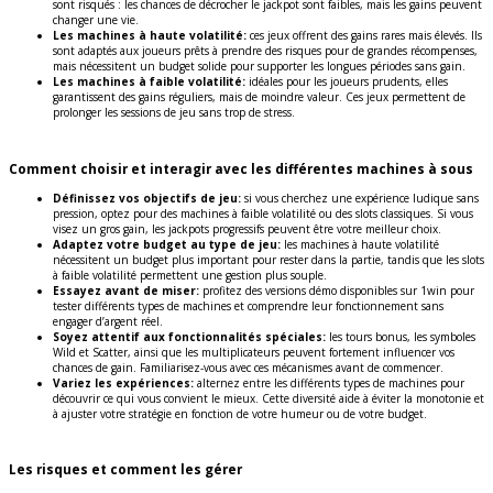
sont risqués : les chances de décrocher le jackpot sont faibles, mais les gains peuvent
changer une vie.
Les machines à haute volatilité:
ces jeux offrent des gains rares mais élevés. Ils
sont adaptés aux joueurs prêts à prendre des risques pour de grandes récompenses,
mais nécessitent un budget solide pour supporter les longues périodes sans gain.
Les machines à faible volatilité:
idéales pour les joueurs prudents, elles
garantissent des gains réguliers, mais de moindre valeur. Ces jeux permettent de
prolonger les sessions de jeu sans trop de stress.
Comment choisir et interagir avec les différentes machines à sous
Définissez vos objectifs de jeu:
si vous cherchez une expérience ludique sans
pression, optez pour des machines à faible volatilité ou des slots classiques. Si vous
visez un gros gain, les jackpots progressifs peuvent être votre meilleur choix.
Adaptez votre budget au type de jeu:
les machines à haute volatilité
nécessitent un budget plus important pour rester dans la partie, tandis que les slots
à faible volatilité permettent une gestion plus souple.
Essayez avant de miser:
profitez des versions démo disponibles sur 1win pour
tester différents types de machines et comprendre leur fonctionnement sans
engager d’argent réel.
Soyez attentif aux fonctionnalités spéciales:
les tours bonus, les symboles
Wild et Scatter, ainsi que les multiplicateurs peuvent fortement influencer vos
chances de gain. Familiarisez-vous avec ces mécanismes avant de commencer.
Variez les expériences:
alternez entre les différents types de machines pour
découvrir ce qui vous convient le mieux. Cette diversité aide à éviter la monotonie et
à ajuster votre stratégie en fonction de votre humeur ou de votre budget.
Les risques et comment les gérer