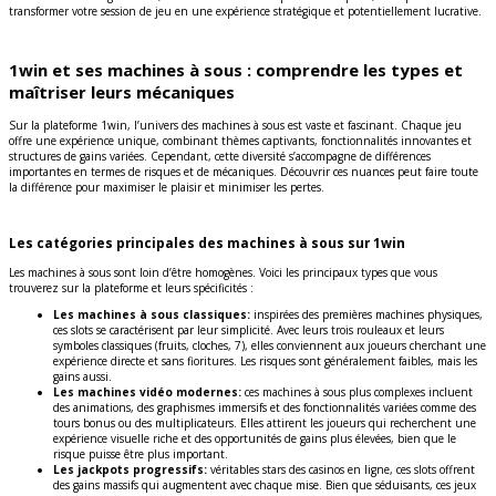
transformer votre session de jeu en une expérience stratégique et potentiellement lucrative.
1win et ses machines à sous : comprendre les types et
maîtriser leurs mécaniques
Sur la plateforme 1win, l’univers des machines à sous est vaste et fascinant. Chaque jeu
offre une expérience unique, combinant thèmes captivants, fonctionnalités innovantes et
structures de gains variées. Cependant, cette diversité s’accompagne de différences
importantes en termes de risques et de mécaniques. Découvrir ces nuances peut faire toute
la différence pour maximiser le plaisir et minimiser les pertes.
Les catégories principales des machines à sous sur 1win
Les machines à sous sont loin d’être homogènes. Voici les principaux types que vous
trouverez sur la plateforme et leurs spécificités :
Les machines à sous classiques:
inspirées des premières machines physiques,
ces slots se caractérisent par leur simplicité. Avec leurs trois rouleaux et leurs
symboles classiques (fruits, cloches, 7), elles conviennent aux joueurs cherchant une
expérience directe et sans fioritures. Les risques sont généralement faibles, mais les
gains aussi.
Les machines vidéo modernes:
ces machines à sous plus complexes incluent
des animations, des graphismes immersifs et des fonctionnalités variées comme des
tours bonus ou des multiplicateurs. Elles attirent les joueurs qui recherchent une
expérience visuelle riche et des opportunités de gains plus élevées, bien que le
risque puisse être plus important.
Les jackpots progressifs:
véritables stars des casinos en ligne, ces slots offrent
des gains massifs qui augmentent avec chaque mise. Bien que séduisants, ces jeux