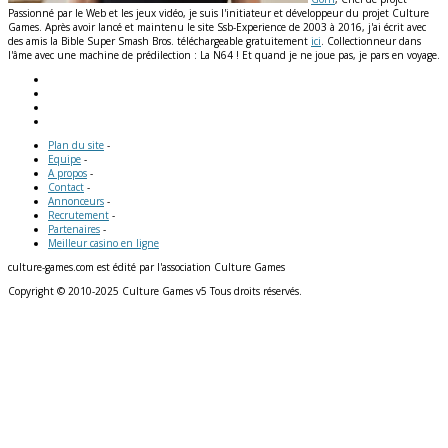
Passionné par le Web et les jeux vidéo, je suis l'initiateur et développeur du projet Culture
Games. Après avoir lancé et maintenu le site Ssb-Experience de 2003 à 2016, j'ai écrit avec
des amis la Bible Super Smash Bros. téléchargeable gratuitement
ici
. Collectionneur dans
l'âme avec une machine de prédilection : La N64 ! Et quand je ne joue pas, je pars en voyage.
Plan du site
-
Equipe
-
A propos
-
Contact
-
Annonceurs
-
Recrutement
-
Partenaires
-
Meilleur casino en ligne
culture-games.com est édité par l'association Culture Games
Copyright © 2010-2025 Culture Games v5 Tous droits réservés.