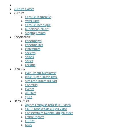
Culture Games
Culture
Capsule Temporelle
Voxel Libre
Capsule Technique
Ni Science, Ni Art
Singing Frames
Encyclopédie
Personnages
Personnalités
Plateformes
Sociétés
Salons
Séries
Lexique
Labo
CG
Half Life sur Dreamcast
Bible Super Smash Bros.
Site Les allumés du Kart
Concours
Events
All-Stars
Quiz
Liens
utiles
Agence Française pour le Jeu Vidéo
CNC : Fond d'Aide au Jeu Vidéo
Conservatoire National du Jeu Vidéo
France Esports
FullSet
MO5