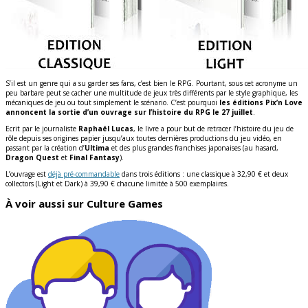
S’il est un genre qui a su garder ses fans, c’est bien le RPG. Pourtant, sous cet acronyme un
peu barbare peut se cacher une multitude de jeux très différents par le style graphique, les
mécaniques de jeu ou tout simplement le scénario. C’est pourquoi
les éditions Pix’n Love
annoncent la sortie d’un ouvrage sur l’histoire du RPG le 27 juillet
.
Ecrit par le journaliste
Raphaël Lucas
, le livre a pour but de retracer l’histoire du jeu de
rôle depuis ses origines papier jusqu’aux toutes dernières productions du jeu vidéo, en
passant par la création d’
Ultima
et des plus grandes franchises japonaises (au hasard,
Dragon Quest
et
Final Fantasy
).
L’ouvrage est
déjà pré-commandable
dans trois éditions : une classique à 32,90 € et deux
collectors (Light et Dark) à 39,90 € chacune limitée à 500 exemplaires.
À voir aussi sur Culture Games