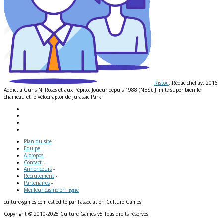
Ristou
, Rédac chef av. 2016
Addict à Guns N' Roses et aux Pépito. Joueur depuis 1988 (NES). J'imite super bien le
chameau et le vélociraptor de Jurassic Park.
Plan du site
-
Equipe
-
A propos
-
Contact
-
Annonceurs
-
Recrutement
-
Partenaires
-
Meilleur casino en ligne
culture-games.com est édité par l'association Culture Games
Copyright © 2010-2025 Culture Games v5 Tous droits réservés.