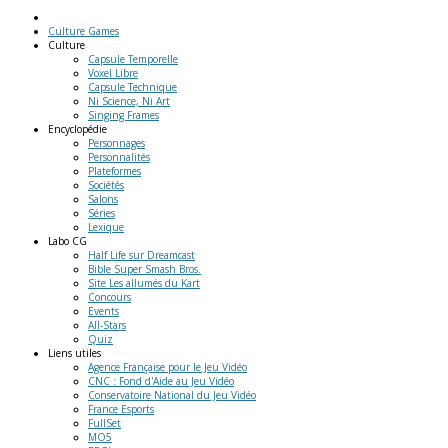
Culture Games
Culture
Capsule Temporelle
Voxel Libre
Capsule Technique
Ni Science, Ni Art
Singing Frames
Encyclopédie
Personnages
Personnalités
Plateformes
Sociétés
Salons
Séries
Lexique
Labo
CG
Half Life sur Dreamcast
Bible Super Smash Bros.
Site Les allumés du Kart
Concours
Events
All-Stars
Quiz
Liens
utiles
Agence Française pour le Jeu Vidéo
CNC : Fond d'Aide au Jeu Vidéo
Conservatoire National du Jeu Vidéo
France Esports
FullSet
MO5