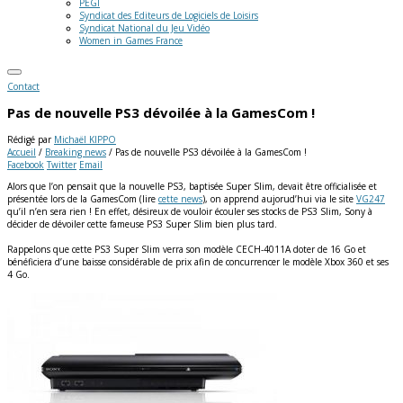
PEGI
Syndicat des Editeurs de Logiciels de Loisirs
Syndicat National du Jeu Vidéo
Women in Games France
Contact
Pas de nouvelle PS3 dévoilée à la GamesCom !
Rédigé par
Michaël KIPPO
Accueil
/
Breaking news
/
Pas de nouvelle PS3 dévoilée à la GamesCom !
Facebook
Twitter
Email
Alors que l’on pensait que la nouvelle PS3, baptisée Super Slim, devait être officialisée et
présentée lors de la GamesCom (lire
cette news
), on apprend aujorud’hui via le site
VG247
qu’il n’en sera rien ! En effet, désireux de vouloir écouler ses stocks de PS3 Slim, Sony à
décider de dévoiler cette fameuse PS3 Super Slim bien plus tard.
Rappelons que cette PS3 Super Slim verra son modèle CECH-4011A doter de 16 Go et
bénéficiera d’une baisse considérable de prix afin de concurrencer le modèle Xbox 360 et ses
4 Go.