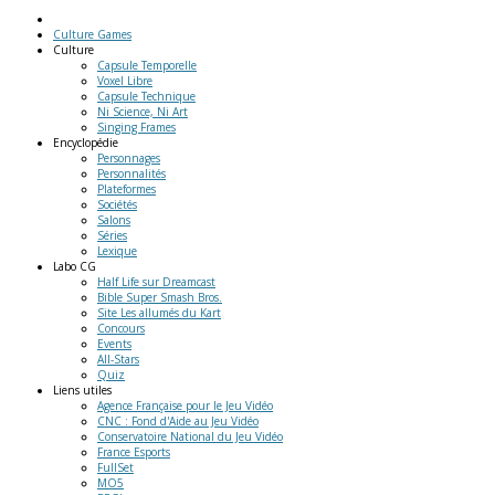
Culture Games
Culture
Capsule Temporelle
Voxel Libre
Capsule Technique
Ni Science, Ni Art
Singing Frames
Encyclopédie
Personnages
Personnalités
Plateformes
Sociétés
Salons
Séries
Lexique
Labo
CG
Half Life sur Dreamcast
Bible Super Smash Bros.
Site Les allumés du Kart
Concours
Events
All-Stars
Quiz
Liens
utiles
Agence Française pour le Jeu Vidéo
CNC : Fond d'Aide au Jeu Vidéo
Conservatoire National du Jeu Vidéo
France Esports
FullSet
MO5