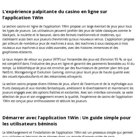
L’expérience palpitante du casino en ligne sur
l’application 1Win
La section casino en ligne de l’application 1Win propose un large éventail de jeux pour tous
les types de joueurs. Les utilisateurs peuvent profiter des jeux de table classiques comme le
blackjack, la roulette et le baccarat, dans des formats traditionnels et modernes, qui
s’adressent aussi bien aux joueurs chevronnés qu’aux nouveaux venus. L’application propose
par ailleurs de nombreux jeux de machines à sous, des machines à sous classiques à trois
rouleaux aux machines à sous vidéo avancées, avec des histoires immersives et des
graphismes éclatants.
Le taux moyen de retour au joueur (RTP) sur l’ensemble des jeux est d’environ 95 %, ce qui
est compétitif dans l’industrie des jeux en ligne et garantit des paiements favorables au fil du
temps. La bibliothèque de jeux est enrichie par des fournisseurs de premier plan tels que
NetEnt, Microgaming et Evolution Gaming, connus pour leurs jeux de haute qualité avec
des visuels époustouflants et des mécanismes attrayants.
La section casino propose divers thèmes de jeux, allant de l’aventure et de la mythologie aux
fruits classiques et aux mondes fantastiques, améliorant le divertissement et maintenant les
joueurs engagés avec des options fraîches et excitantes. Avec son interface conviviale, sa vaste
sélection de jeux et son engagement envers la qualité, l’expérience de casino de l’application
1Win est conçue pour enthousiasmer et séduire les joueurs.
Démarrer avec l’application 1Win : Un guide simple pour
les utilisateurs béninois
Le téléchargement et l’installation de l’application 1Win est un processus simple qui permet
aux utilisateurs béninois de se plonger dans un monde d’opportunités de paris