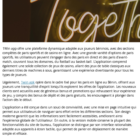
1Win app offre une plateforme dynamique adaptée aux joueurs béninois, avec des sections
complètes de paris sportifs et de casino en ligne. Avec une grande variété d’options de paris
sportifs, les utilisateurs peuvent s’engager dans des paris en direct et des paris d’avant-
match, couvrant tous les domaines, du football au basket-ball. L’application comprend
également une solide collection de jeux de casino, allant des jeux de table classiques aux
derniers titres de machines à sous, garantissant une expérience divertissante pour tous les
types de joueurs.
Légalement,
1win apk
opère dans le cadre fixé pour les paris en ligne au Bénin, offrant aux
joueurs une tranquillité d’esprit lorsqu’ils explorent les offres de l’application. Les nouveaux
clients sont accueillis avec de généreux bonus et promotions qui rehaussent leur expérience
de jeu, y compris des bonus de dépôt et des paris gratuits, les encourageant à plonger dans
l’action dès le début.
L’application a été conçue dans un souci de convivialité, avec une mise en page intuitive qui
permet aux utilisateurs de naviguer sans effort entre les différentes sections. Son design
moderne garantit que les informations sont facilement accessibles, améliorant ainsi
l’expérience globale de l’utilisateur. En outre, si la version mobile conserve la plupart des
fonctionnalités du site de bureau, l’application se distingue par son interface rationalisée,
adaptée aux appareils à écran tactile, qui permet de parier en déplacement de manière
simple et efficace.