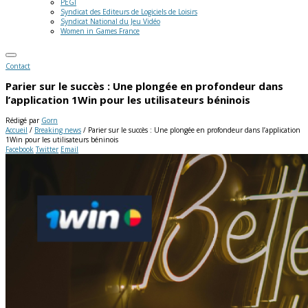
PEGI
Syndicat des Editeurs de Logiciels de Loisirs
Syndicat National du Jeu Vidéo
Women in Games France
Contact
Parier sur le succès : Une plongée en profondeur dans
l’application 1Win pour les utilisateurs béninois
Rédigé par
Gorn
Accueil
/
Breaking news
/
Parier sur le succès : Une plongée en profondeur dans l’application
1Win pour les utilisateurs béninois
Facebook
Twitter
Email