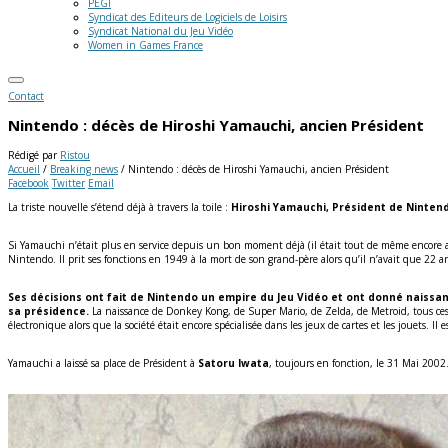
PEGI
Syndicat des Editeurs de Logiciels de Loisirs
Syndicat National du Jeu Vidéo
Women in Games France
Contact
Nintendo : décès de Hiroshi Yamauchi, ancien Président
Rédigé par
Ristou
Accueil
/
Breaking news
/
Nintendo : décès de Hiroshi Yamauchi, ancien Président
Facebook
Twitter
Email
La triste nouvelle s’étend déjà à travers la toile :
Hiroshi Yamauchi, Président de Nintend
Si Yamauchi n’était plus en service depuis un bon moment déjà (il était tout de même encore a
Nintendo. Il prit ses fonctions en 1949 à la mort de son grand-père alors qu’il n’avait que 22 an
Ses décisions ont fait de Nintendo un empire du Jeu Vidéo et ont donné naissa
sa présidence.
La naissance de Donkey Kong, de Super Mario, de Zelda, de Metroid, tous ces 
électronique alors que la société était encore spécialisée dans les jeux de cartes et les jouets. 
Yamauchi a laissé sa place de Président à
Satoru Iwata
, toujours en fonction, le 31 Mai 2002.