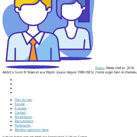
Ristou
, Rédac chef av. 2016
Addict à Guns N' Roses et aux Pépito. Joueur depuis 1988 (NES). J'imite super bien le chameau e
Plan du site
-
Equipe
-
A propos
-
Contact
-
Annonceurs
-
Recrutement
-
Partenaires
-
Meilleur casino en ligne
culture-games.com est édité par l'association Culture Games