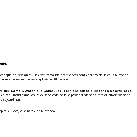
onie.
idéo que nous sommes. En effet, Yamauchi était le président charismatique de l’âge d’or de
iance et le respect de ses employés au fil des ans.
eurs des Game & Watch à la GameCube, dernière console Nintendo à sortir sous
ée par Hiroshi Yamauchi et de sa volonté de faire passer Nintendo à l’ère du divertissement
ait aujourd’hui.
ôpital à Kyoto, ville natale de Nintendo.