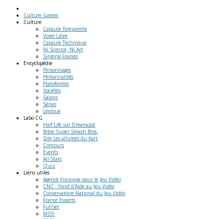
Culture Games
Culture
Capsule Temporelle
Voxel Libre
Capsule Technique
Ni Science, Ni Art
Singing Frames
Encyclopédie
Personnages
Personnalités
Plateformes
Sociétés
Salons
Séries
Lexique
Labo
CG
Half Life sur Dreamcast
Bible Super Smash Bros.
Site Les allumés du Kart
Concours
Events
All-Stars
Quiz
Liens
utiles
Agence Française pour le Jeu Vidéo
CNC : Fond d'Aide au Jeu Vidéo
Conservatoire National du Jeu Vidéo
France Esports
FullSet
MO5