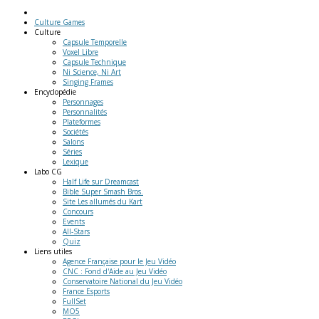
Culture Games
Culture
Capsule Temporelle
Voxel Libre
Capsule Technique
Ni Science, Ni Art
Singing Frames
Encyclopédie
Personnages
Personnalités
Plateformes
Sociétés
Salons
Séries
Lexique
Labo
CG
Half Life sur Dreamcast
Bible Super Smash Bros.
Site Les allumés du Kart
Concours
Events
All-Stars
Quiz
Liens
utiles
Agence Française pour le Jeu Vidéo
CNC : Fond d'Aide au Jeu Vidéo
Conservatoire National du Jeu Vidéo
France Esports
FullSet
MO5