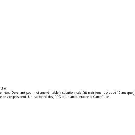
 chef
ews. Devenant pour moi une véritable institution, cela fait maintenant plus de 10 ans que j'y t
ité de de vice-président. Un passionné des JRPG et un amoureux de la GameCube !