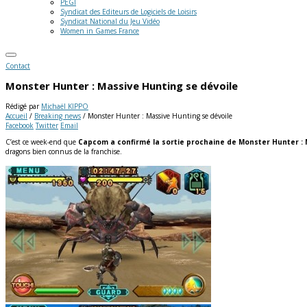
PEGI
Syndicat des Editeurs de Logiciels de Loisirs
Syndicat National du Jeu Vidéo
Women in Games France
Contact
Monster Hunter : Massive Hunting se dévoile
Rédigé par
Michaël KIPPO
Accueil
/
Breaking news
/
Monster Hunter : Massive Hunting se dévoile
Facebook
Twitter
Email
C’est ce week-end que
Capcom a confirmé la sortie prochaine de Monster Hunter : 
dragons bien connus de la franchise.