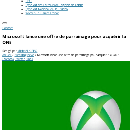
PEGI
Syndicat des Editeurs de Logiciels de Loisirs
Syndicat National du Jeu Vidéo
Women in Games France
Contact
Microsoft lance une offre de parrainage pour acquérir la
ONE
Rédigé par
Michaël KIPPO
Accueil
/
Breaking news
/
Microsoft lance une offre de parrainage pour acquérir la ONE
Facebook
Twitter
Email