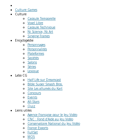
Culture Games
Culture
Capsule Temporelle
Voxel Libre
Capsule Technique
Ni Science, Ni Art
Singing Frames
Encyclopédie
Personnages
Personnalités
Plateformes
Sociétés
Salons
Séries
Lexique
Labo
CG
Half Life sur Dreamcast
Bible Super Smash Bros.
Site Les allumés du Kart
Concours
Events
All-Stars
Quiz
Liens
utiles
Agence Française pour le Jeu Vidéo
CNC : Fond d'Aide au Jeu Vidéo
Conservatoire National du Jeu Vidéo
France Esports
FullSet
MO5