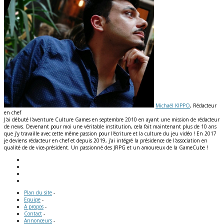
Michaël KIPPO
, Rédacteur
en chef
J'ai débuté l'aventure Culture Games en septembre 2010 en ayant une mission de rédacteur
de news. Devenant pour moi une véritable institution, cela fait maintenant plus de 10 ans
que j'y travaille avec cette même passion pour l'écriture et la culture du jeu vidéo ! En 2017
je deviens rédacteur en chef et depuis 2019, j'ai intégré la présidence de l'association en
qualité de de vice-président. Un passionné des JRPG et un amoureux de la GameCube !
Plan du site
-
Equipe
-
A propos
-
Contact
-
Annonceurs
-