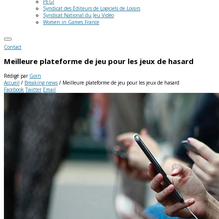
PEGI
Syndicat des Editeurs de Logiciels de Loisirs
Syndicat National du Jeu Vidéo
Women in Games France
Contact
Meilleure plateforme de jeu pour les jeux de hasard
Rédigé par
Gorn
Accueil
/
Breaking news
/
Meilleure plateforme de jeu pour les jeux de hasard
Facebook
Twitter
Email