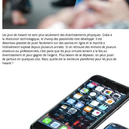
Les jeux de hasard ne sont plus seulement des divertissements physiques. Grâce à
la révolution technologique, le champ des possibilités s’est développé. Il est
désormais possible de jouer facilement sur des casinos en ligne et le marché a
littéralement explosé depuis plusieurs années. Si on retrouve des millions de joueurs
amateurs ou professionnels, c’est parce que les jeux virtuels servent à la fois au
divertissement et pour gagner de l’argent. Plus besoin de se déplacer, on peut jouer
de partout en quelques clics. Mais, quelle est la meilleure plateforme pour les jeux de
hasard ?