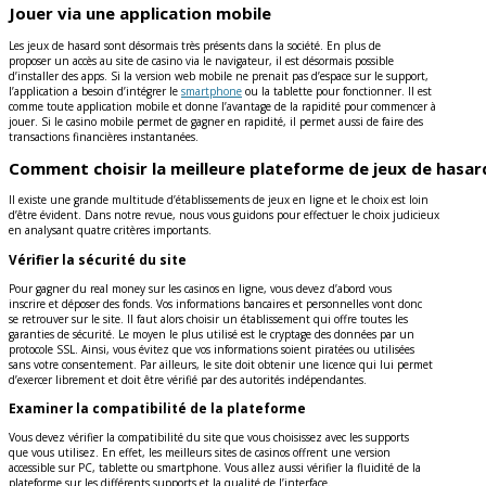
Jouer via une application mobile
Les jeux de hasard sont désormais très présents dans la société. En plus de
proposer un accès au site de casino via le navigateur, il est désormais possible
d’installer des apps. Si la version web mobile ne prenait pas d’espace sur le support,
l’application a besoin d’intégrer le
smartphone
ou la tablette pour fonctionner. Il est
comme toute application mobile et donne l’avantage de la rapidité pour commencer à
jouer. Si le casino mobile permet de gagner en rapidité, il permet aussi de faire des
transactions financières instantanées.
Comment choisir la meilleure plateforme de jeux de hasard
Il existe une grande multitude d’établissements de jeux en ligne et le choix est loin
d’être évident. Dans notre revue, nous vous guidons pour effectuer le choix judicieux
en analysant quatre critères importants.
Vérifier la sécurité du site
Pour gagner du real money sur les casinos en ligne, vous devez d’abord vous
inscrire et déposer des fonds. Vos informations bancaires et personnelles vont donc
se retrouver sur le site. Il faut alors choisir un établissement qui offre toutes les
garanties de sécurité. Le moyen le plus utilisé est le cryptage des données par un
protocole SSL. Ainsi, vous évitez que vos informations soient piratées ou utilisées
sans votre consentement. Par ailleurs, le site doit obtenir une licence qui lui permet
d’exercer librement et doit être vérifié par des autorités indépendantes.
Examiner la compatibilité de la plateforme
Vous devez vérifier la compatibilité du site que vous choisissez avec les supports
que vous utilisez. En effet, les meilleurs sites de casinos offrent une version
accessible sur PC, tablette ou smartphone. Vous allez aussi vérifier la fluidité de la
plateforme sur les différents supports et la qualité de l’interface.