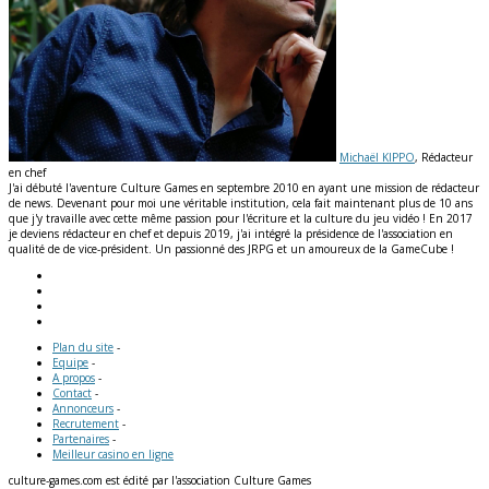
Michaël KIPPO
, Rédacteur
en chef
J'ai débuté l'aventure Culture Games en septembre 2010 en ayant une mission de rédacteur
de news. Devenant pour moi une véritable institution, cela fait maintenant plus de 10 ans
que j'y travaille avec cette même passion pour l'écriture et la culture du jeu vidéo ! En 2017
je deviens rédacteur en chef et depuis 2019, j'ai intégré la présidence de l'association en
qualité de de vice-président. Un passionné des JRPG et un amoureux de la GameCube !
Plan du site
-
Equipe
-
A propos
-
Contact
-
Annonceurs
-
Recrutement
-
Partenaires
-
Meilleur casino en ligne
culture-games.com est édité par l'association Culture Games