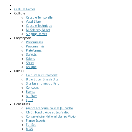
Culture Games
Culture
Capsule Temporelle
Voxel Libre
Capsule Technique
Ni Science, Ni Art
Singing Frames
Encyclopédie
Personnages
Personnalités
Plateformes
Sociétés
Salons
Séries
Lexique
Labo
CG
Half Life sur Dreamcast
Bible Super Smash Bros.
Site Les allumés du Kart
Concours
Events
All-Stars
Quiz
Liens
utiles
Agence Française pour le Jeu Vidéo
CNC : Fond d'Aide au Jeu Vidéo
Conservatoire National du Jeu Vidéo
France Esports
FullSet
MO5