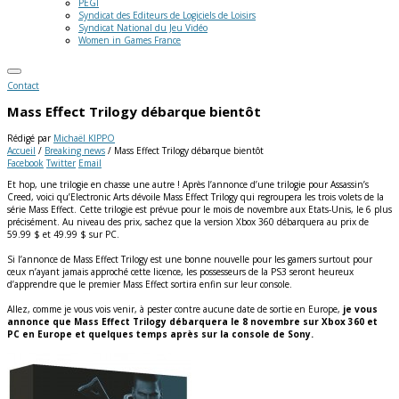
PEGI
Syndicat des Editeurs de Logiciels de Loisirs
Syndicat National du Jeu Vidéo
Women in Games France
Contact
Mass Effect Trilogy débarque bientôt
Rédigé par
Michaël KIPPO
Accueil
/
Breaking news
/
Mass Effect Trilogy débarque bientôt
Facebook
Twitter
Email
Et hop, une trilogie en chasse une autre ! Après l’annonce d’une trilogie pour Assassin’s
Creed, voici qu’Electronic Arts dévoile Mass Effect Trilogy qui regroupera les trois volets de la
série Mass Effect. Cette trilogie est prévue pour le mois de novembre aux Etats-Unis, le 6 plus
précisément. Au niveau des prix, sachez que la version Xbox 360 débarquera au prix de
59.99 $ et 49.99 $ sur PC.
Si l’annonce de Mass Effect Trilogy est une bonne nouvelle pour les gamers surtout pour
ceux n’ayant jamais approché cette licence, les possesseurs de la PS3 seront heureux
d’apprendre que le premier Mass Effect sortira enfin sur leur console
.
Allez, comme je vous vois venir, à pester contre aucune date de sortie en Europe,
je vous
annonce que Mass Effect Trilogy débarquera le 8 novembre sur Xbox 360 et
PC en Europe et quelques temps après sur la console de Sony.