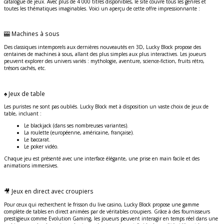
catalogue de jeux. Avec plus de 4 000 titres disponibles, le site couvre tous les genres et
toutes les thématiques imaginables. Voici un aperçu de cette offre impressionnante :
🎰 Machines à sous
Des classiques intemporels aux dernières nouveautés en 3D, Lucky Block propose des
centaines de machines à sous, allant des plus simples aux plus interactives. Les joueurs
peuvent explorer des univers variés : mythologie, aventure, science-fiction, fruits rétro,
trésors cachés, etc.
♠️ Jeux de table
Les puristes ne sont pas oubliés. Lucky Block met à disposition un vaste choix de jeux de
table, incluant :
Le blackjack (dans ses nombreuses variantes).
La roulette (européenne, américaine, française).
Le baccarat.
Le poker vidéo.
Chaque jeu est présenté avec une interface élégante, une prise en main facile et des
animations immersives.
🎥 Jeux en direct avec croupiers
Pour ceux qui recherchent le frisson du live casino, Lucky Block propose une gamme
complète de tables en direct animées par de véritables croupiers. Grâce à des fournisseurs
prestigieux comme Evolution Gaming, les joueurs peuvent interagir en temps réel dans une