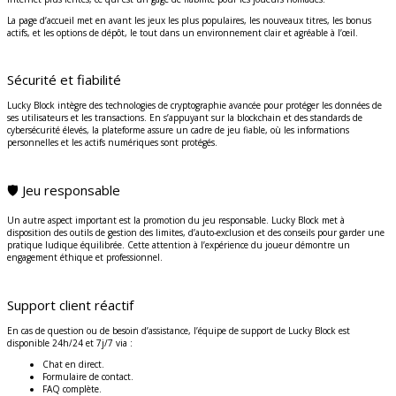
La page d’accueil met en avant les jeux les plus populaires, les nouveaux titres, les bonus
actifs, et les options de dépôt, le tout dans un environnement clair et agréable à l’œil.
Sécurité et fiabilité
Lucky Block intègre des technologies de cryptographie avancée pour protéger les données de
ses utilisateurs et les transactions. En s’appuyant sur la blockchain et des standards de
cybersécurité élevés, la plateforme assure un cadre de jeu fiable, où les informations
personnelles et les actifs numériques sont protégés.
🛡️ Jeu responsable
Un autre aspect important est la promotion du jeu responsable. Lucky Block met à
disposition des outils de gestion des limites, d’auto-exclusion et des conseils pour garder une
pratique ludique équilibrée. Cette attention à l’expérience du joueur démontre un
engagement éthique et professionnel.
Support client réactif
En cas de question ou de besoin d’assistance, l’équipe de support de Lucky Block est
disponible 24h/24 et 7j/7 via :
Chat en direct.
Formulaire de contact.
FAQ complète.