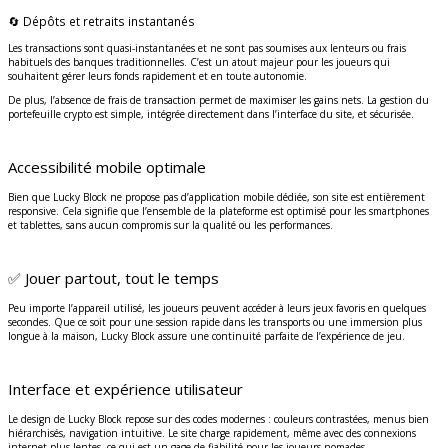
🔄 Dépôts et retraits instantanés
Les transactions sont quasi-instantanées et ne sont pas soumises aux lenteurs ou frais
habituels des banques traditionnelles. C’est un atout majeur pour les joueurs qui
souhaitent gérer leurs fonds rapidement et en toute autonomie.
De plus, l’absence de frais de transaction permet de maximiser les gains nets. La gestion du
portefeuille crypto est simple, intégrée directement dans l’interface du site, et sécurisée.
Accessibilité mobile optimale
Bien que Lucky Block ne propose pas d’application mobile dédiée, son site est entièrement
responsive. Cela signifie que l’ensemble de la plateforme est optimisé pour les smartphones
et tablettes, sans aucun compromis sur la qualité ou les performances.
✅ Jouer partout, tout le temps
Peu importe l’appareil utilisé, les joueurs peuvent accéder à leurs jeux favoris en quelques
secondes. Que ce soit pour une session rapide dans les transports ou une immersion plus
longue à la maison, Lucky Block assure une continuité parfaite de l’expérience de jeu.
Interface et expérience utilisateur
Le design de Lucky Block repose sur des codes modernes : couleurs contrastées, menus bien
hiérarchisés, navigation intuitive. Le site charge rapidement, même avec des connexions
internet plus lentes, ce qui est un gage de fiabilité pour les joueurs nomades.