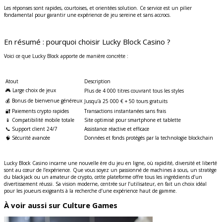
Les réponses sont rapides, courtoises, et orientées solution. Ce service est un pilier
fondamental pour garantir une expérience de jeu sereine et sans accrocs.
En résumé : pourquoi choisir Lucky Block Casino ?
Voici ce que Lucky Block apporte de manière concrète :
Atout
Description
🎮 Large choix de jeux
Plus de 4 000 titres couvrant tous les styles
💰 Bonus de bienvenue généreux
Jusqu’à 25 000 € + 50 tours gratuits
🔐 Paiements crypto rapides
Transactions instantanées sans frais
📱 Compatibilité mobile totale
Site optimisé pour smartphone et tablette
📞 Support client 24/7
Assistance réactive et efficace
🧠 Sécurité avancée
Données et fonds protégés par la technologie blockchain
Lucky Block Casino incarne une nouvelle ère du jeu en ligne, où rapidité, diversité et liberté
sont au cœur de l’expérience. Que vous soyez un passionné de machines à sous, un stratège
du blackjack ou un amateur de crypto, cette plateforme offre tous les ingrédients d’un
divertissement réussi. Sa vision moderne, centrée sur l’utilisateur, en fait un choix idéal
pour les joueurs exigeants à la recherche d’une expérience haut de gamme.
À voir aussi sur Culture Games