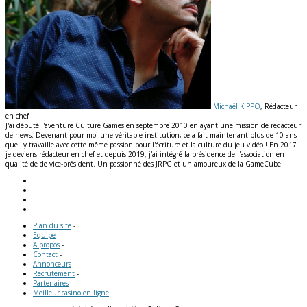
Michaël KIPPO
, Rédacteur
en chef
J'ai débuté l'aventure Culture Games en septembre 2010 en ayant une mission de rédacteur
de news. Devenant pour moi une véritable institution, cela fait maintenant plus de 10 ans
que j'y travaille avec cette même passion pour l'écriture et la culture du jeu vidéo ! En 2017
je deviens rédacteur en chef et depuis 2019, j'ai intégré la présidence de l'association en
qualité de de vice-président. Un passionné des JRPG et un amoureux de la GameCube !
Plan du site
-
Equipe
-
A propos
-
Contact
-
Annonceurs
-
Recrutement
-
Partenaires
-
Meilleur casino en ligne