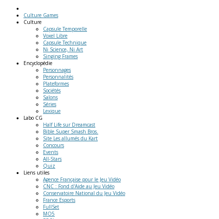
Culture Games
Culture
Capsule Temporelle
Voxel Libre
Capsule Technique
Ni Science, Ni Art
Singing Frames
Encyclopédie
Personnages
Personnalités
Plateformes
Sociétés
Salons
Séries
Lexique
Labo
CG
Half Life sur Dreamcast
Bible Super Smash Bros.
Site Les allumés du Kart
Concours
Events
All-Stars
Quiz
Liens
utiles
Agence Française pour le Jeu Vidéo
CNC : Fond d'Aide au Jeu Vidéo
Conservatoire National du Jeu Vidéo
France Esports
FullSet
MO5