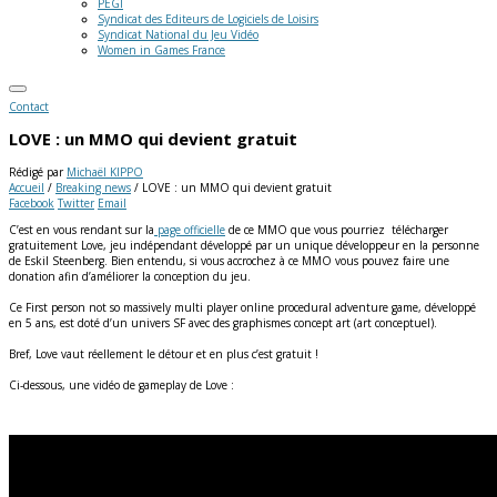
PEGI
Syndicat des Editeurs de Logiciels de Loisirs
Syndicat National du Jeu Vidéo
Women in Games France
Contact
LOVE : un MMO qui devient gratuit
Rédigé par
Michaël KIPPO
Accueil
/
Breaking news
/
LOVE : un MMO qui devient gratuit
Facebook
Twitter
Email
C’est en vous rendant sur la
page officielle
de ce MMO que vous pourriez télécharger
gratuitement Love, jeu indépendant développé par un unique développeur en la personne
de Eskil Steenberg. Bien entendu, si vous accrochez à ce MMO vous pouvez faire une
donation afin d’améliorer la conception du jeu.
Ce First person not so massively multi player online procedural adventure game, développé
en 5 ans, est doté d’un univers SF avec des graphismes concept art (art conceptuel).
Bref, Love vaut réellement le détour et en plus c’est gratuit !
Ci-dessous, une vidéo de gameplay de Love :