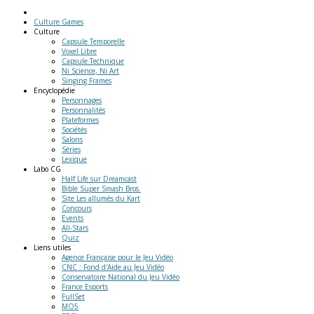
Culture Games
Culture
Capsule Temporelle
Voxel Libre
Capsule Technique
Ni Science, Ni Art
Singing Frames
Encyclopédie
Personnages
Personnalités
Plateformes
Sociétés
Salons
Séries
Lexique
Labo
CG
Half Life sur Dreamcast
Bible Super Smash Bros.
Site Les allumés du Kart
Concours
Events
All-Stars
Quiz
Liens
utiles
Agence Française pour le Jeu Vidéo
CNC : Fond d'Aide au Jeu Vidéo
Conservatoire National du Jeu Vidéo
France Esports
FullSet
MO5