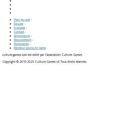
Plan du site
-
Equipe
-
A propos
-
Contact
-
Annonceurs
-
Recrutement
-
Partenaires
-
Meilleur casino en ligne
culture-games.com est édité par l'association Culture Games
Copyright © 2010-2025 Culture Games v5 Tous droits réservés.