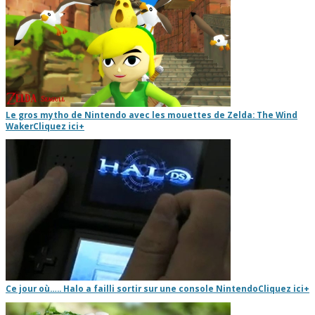
Le gros mytho de Nintendo avec les mouettes de Zelda: The Wind
Waker
Cliquez ici
+
Ce jour où….. Halo a failli sortir sur une console Nintendo
Cliquez ici
+