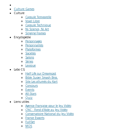
Culture Games
Culture
Capsule Temporelle
Voxel Libre
Capsule Technique
Ni Science, Ni Art
Singing Frames
Encyclopédie
Personnages
Personnalités
Plateformes
Sociétés
Salons
Séries
Lexique
Labo
CG
Half Life sur Dreamcast
Bible Super Smash Bros.
Site Les allumés du Kart
Concours
Events
All-Stars
Quiz
Liens
utiles
Agence Française pour le Jeu Vidéo
CNC : Fond d'Aide au Jeu Vidéo
Conservatoire National du Jeu Vidéo
France Esports
FullSet
MO5