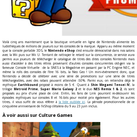
Voilà cinq ans maintenant que la boutique virtuelle en ligne de Nintendo alimente les
ludothèques de millions de joueurs sur les consoles de la marque. Apparu au même moment
que la console portable 3DS, le
Nintendo eShop
s’est ensuite démocratisé dans nos salons
avec la Wii puis sur Wii U. Tentant de rattraper le retard sur la concurrence, ce service aura
permis aux joueurs de télécharger le catalogue de titres des dites consoles Nintendo mais
aussi d’accéder à des titres rétros provenant d’autres consoles concurrentes old-gen via la
fameuse Console Virtuelle : de la SNES à la Megadrive en passant par la PC Engine NEC, et
même la rolls des consoles de l’ère 16 bits, la Neo Geo ! Un mini-événement donc, que
Nintendo a décidé de célébrer avec une série de promotions sur une série de titres
téléchargeables, avec des rabais pouvant atteindre -50%. Parmi eux, on retiendra déjà le
mythique
Earthbound
proposé à moins de 5 €. Quant à
Shin Megami Tensei IV
, la
trilogie
Metroid Prime
,
Super Mario Galaxy 2
et le duo
NES Remix 1 & 2
, ils sont
proposés au prix d’une place de ciné. Enfin, les fans de Link pourront re-découvrir les
épisodes mythiques sur consoles 8 et 16-bits pour moitié prix également. Pour les autres
titres, il vous suffit de vous référer à
la liste publiée ici
. La période promotionnelle de ce
cinquième anniversaire de l’eShop s’étalera du 9 au 23 juin inclus.
À voir aussi sur Culture Games