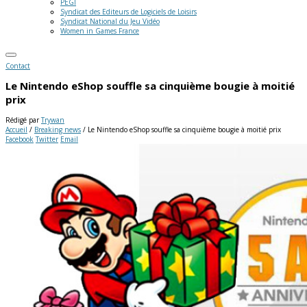
PEGI
Syndicat des Editeurs de Logiciels de Loisirs
Syndicat National du Jeu Vidéo
Women in Games France
Contact
Le Nintendo eShop souffle sa cinquième bougie à moitié
prix
Rédigé par
Trywan
Accueil
/
Breaking news
/
Le Nintendo eShop souffle sa cinquième bougie à moitié prix
Facebook
Twitter
Email