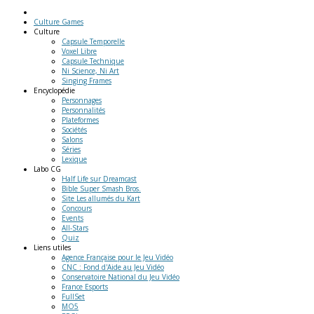
Culture Games
Culture
Capsule Temporelle
Voxel Libre
Capsule Technique
Ni Science, Ni Art
Singing Frames
Encyclopédie
Personnages
Personnalités
Plateformes
Sociétés
Salons
Séries
Lexique
Labo
CG
Half Life sur Dreamcast
Bible Super Smash Bros.
Site Les allumés du Kart
Concours
Events
All-Stars
Quiz
Liens
utiles
Agence Française pour le Jeu Vidéo
CNC : Fond d'Aide au Jeu Vidéo
Conservatoire National du Jeu Vidéo
France Esports
FullSet
MO5