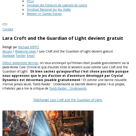
PEGI
Syndicat des Editeurs de Logiciels de Loisirs
Syndicat National du Jeu Vidéo
Women in Games France
Contact
Lara Croft and the Guardian of Light devient gratuit
Rédigé par
Michaël KIPPO
Accueil
/
Breaking news
/
Lara Croft and the Guardian of Light devient gratuit
Facebook
Twitter
Email
Début septembre dernier
, on vous annonçait qu’Hitman était jouable gratuitement via la
plate-forme Core Online et que d’autres titres le seraient aussi comme Lara Croft and the
Guardian of Light .
Eh bien sachez qu’aujourd’hui c’est chose possible puisque
nous apprenons que le jeu d’action et d’aventure développé par Crystal
Dynamics est désormais jouable gratuitement
!
Et comme une bonne nouvelle
n’arrive jamais seule, Tomb Raider : Underworld va bientôt devenir gratos ! A ce propos,
n’hésitez pas à lire la critique de
Tomb Raider : Underworld
.
Télécharger Lara Croft and the Guardian of Light