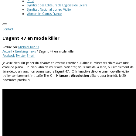
PEGI
Syndicat des Editeurs de Logiciels de Loisirs
Syndicat National du Jeu Vidéo
Women in Games France
Contact
L’agent 47 en mode killer
Rédigé par
Michaël KIPPO
Accueil
/
Breaking news
/
L’agent 47 en mode killer
Facebook
Twitter
Email
Je veux bien sûr parler du chauve en costard cravate qui aime éliminer ses cibles avec une
corde de piano ! Eh bien, afin de vous faire patienter, vous fans de la série, ou simplement de
faire découvrir aux non connaisseurs l’agent 47, IO Interactive dévoile une nouvelle vidéo
trailer sombrement intitulée The Kill.
Hitman : Absolution
débarquera bientôt, le 20
novembre prochain.