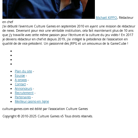
Michaël KIPPO
, Rédacteur
en chef
J'ai débuté l'aventure Culture Games en septembre 2010 en ayant une mission de rédacteur
de news. Devenant pour moi une véritable institution, cela fait maintenant plus de 10 ans
que j'y travaille avec cette même passion pour l'écriture et la culture du jeu vidéo ! En 2017
je deviens rédacteur en chef et depuis 2019, j'ai intégré la présidence de l'association en
qualité de de vice-président. Un passionné des JRPG et un amoureux de la GameCube !
Plan du site
-
Equipe
-
A propos
-
Contact
-
Annonceurs
-
Recrutement
-
Partenaires
-
Meilleur casino en ligne
culture-games.com est édité par l'association Culture Games
Copyright © 2010-2025 Culture Games v5 Tous droits réservés.