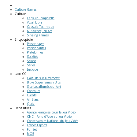
Culture Games
Culture
Capsule Temporelle
Voxel Libre
Capsule Technique
Ni Science, Ni Art
Singing Frames
Encyclopédie
Personnages
Personnalités
Plateformes
Sociétés
Salons
Séries
Lexique
Labo
CG
Half Life sur Dreamcast
Bible Super Smash Bros.
Site Les allumés du Kart
Concours
Events
All-Stars
Quiz
Liens
utiles
Agence Française pour le Jeu Vidéo
CNC : Fond d'Aide au Jeu Vidéo
Conservatoire National du Jeu Vidéo
France Esports
FullSet
MO5