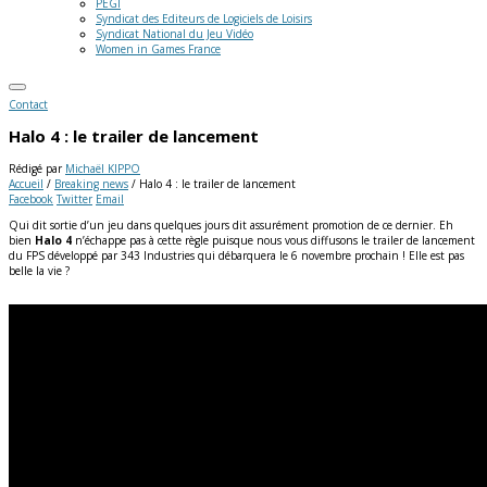
PEGI
Syndicat des Editeurs de Logiciels de Loisirs
Syndicat National du Jeu Vidéo
Women in Games France
Contact
Halo 4 : le trailer de lancement
Rédigé par
Michaël KIPPO
Accueil
/
Breaking news
/
Halo 4 : le trailer de lancement
Facebook
Twitter
Email
Qui dit sortie d’un jeu dans quelques jours dit assurément promotion de ce dernier. Eh
bien
Halo 4
n’échappe pas à cette règle puisque nous vous diffusons le trailer de lancement
du FPS développé par 343 Industries qui débarquera le 6 novembre prochain ! Elle est pas
belle la vie ?