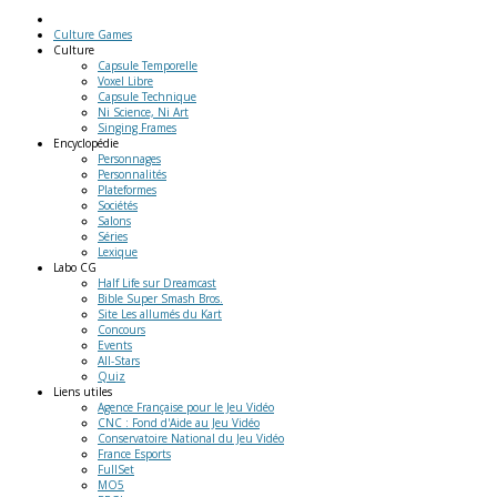
Culture Games
Culture
Capsule Temporelle
Voxel Libre
Capsule Technique
Ni Science, Ni Art
Singing Frames
Encyclopédie
Personnages
Personnalités
Plateformes
Sociétés
Salons
Séries
Lexique
Labo
CG
Half Life sur Dreamcast
Bible Super Smash Bros.
Site Les allumés du Kart
Concours
Events
All-Stars
Quiz
Liens
utiles
Agence Française pour le Jeu Vidéo
CNC : Fond d'Aide au Jeu Vidéo
Conservatoire National du Jeu Vidéo
France Esports
FullSet
MO5