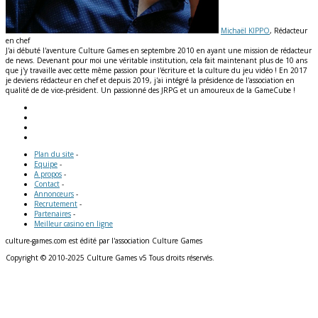
Michaël KIPPO
, Rédacteur
en chef
J'ai débuté l'aventure Culture Games en septembre 2010 en ayant une mission de rédacteur
de news. Devenant pour moi une véritable institution, cela fait maintenant plus de 10 ans
que j'y travaille avec cette même passion pour l'écriture et la culture du jeu vidéo ! En 2017
je deviens rédacteur en chef et depuis 2019, j'ai intégré la présidence de l'association en
qualité de de vice-président. Un passionné des JRPG et un amoureux de la GameCube !
Plan du site
-
Equipe
-
A propos
-
Contact
-
Annonceurs
-
Recrutement
-
Partenaires
-
Meilleur casino en ligne
culture-games.com est édité par l'association Culture Games
Copyright © 2010-2025 Culture Games v5 Tous droits réservés.