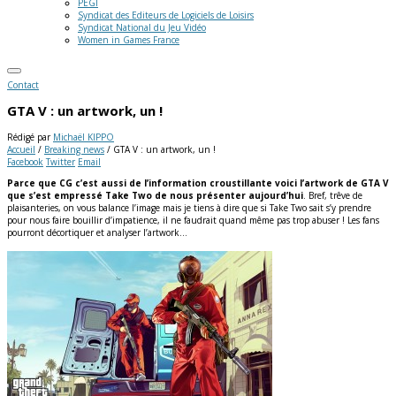
PEGI
Syndicat des Editeurs de Logiciels de Loisirs
Syndicat National du Jeu Vidéo
Women in Games France
Contact
GTA V : un artwork, un !
Rédigé par
Michaël KIPPO
Accueil
/
Breaking news
/
GTA V : un artwork, un !
Facebook
Twitter
Email
Parce que CG c’est aussi de l’information croustillante voici l’artwork de GTA V
que s’est empressé Take Two de nous présenter aujourd’hui
. Bref, trêve de
plaisanteries, on vous balance l’image mais je tiens à dire que si Take Two sait s’y prendre
pour nous faire bouillir d’impatience, il ne faudrait quand même pas trop abuser ! Les fans
pourront décortiquer et analyser l’artwork…