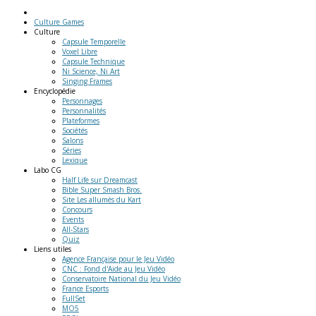
Culture Games
Culture
Capsule Temporelle
Voxel Libre
Capsule Technique
Ni Science, Ni Art
Singing Frames
Encyclopédie
Personnages
Personnalités
Plateformes
Sociétés
Salons
Séries
Lexique
Labo
CG
Half Life sur Dreamcast
Bible Super Smash Bros.
Site Les allumés du Kart
Concours
Events
All-Stars
Quiz
Liens
utiles
Agence Française pour le Jeu Vidéo
CNC : Fond d'Aide au Jeu Vidéo
Conservatoire National du Jeu Vidéo
France Esports
FullSet
MO5