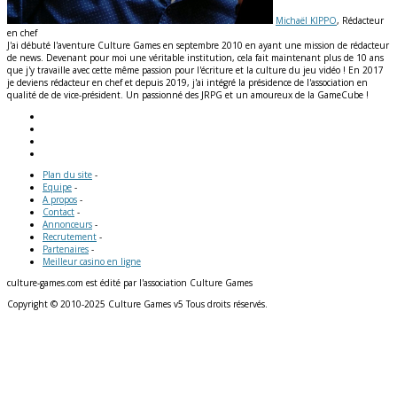
Michaël KIPPO
, Rédacteur
en chef
J'ai débuté l'aventure Culture Games en septembre 2010 en ayant une mission de rédacteur
de news. Devenant pour moi une véritable institution, cela fait maintenant plus de 10 ans
que j'y travaille avec cette même passion pour l'écriture et la culture du jeu vidéo ! En 2017
je deviens rédacteur en chef et depuis 2019, j'ai intégré la présidence de l'association en
qualité de de vice-président. Un passionné des JRPG et un amoureux de la GameCube !
Plan du site
-
Equipe
-
A propos
-
Contact
-
Annonceurs
-
Recrutement
-
Partenaires
-
Meilleur casino en ligne
culture-games.com est édité par l'association Culture Games
Copyright © 2010-2025 Culture Games v5 Tous droits réservés.