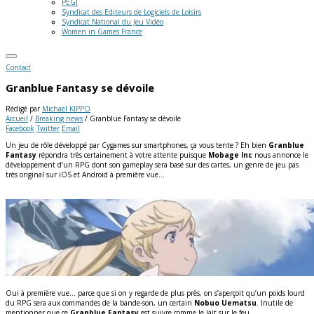
PEGI
Syndicat des Editeurs de Logiciels de Loisirs
Syndicat National du Jeu Vidéo
Women in Games France
Contact
Granblue Fantasy se dévoile
Rédigé par
Michaël KIPPO
Accueil
/
Breaking news
/
Granblue Fantasy se dévoile
Facebook
Twitter
Email
Un jeu de rôle développé par Cygames sur smartphones, ça vous tente ? Eh bien
Granblue
Fantasy
répondra très certainement à votre attente puisque
Mobage Inc
nous annonce le
développement d’un RPG dont son gameplay sera basé sur des cartes, un genre de jeu pas
très original sur iOS et Android à première vue…
Oui à première vue… parce que si on y regarde de plus près, on s’aperçoit qu’un poids lourd
du RPG sera aux commandes de la bande-son, un certain
Nobuo Uematsu
. Inutile de
mentionner que ce
Granblue Fantasy
est suivre comme le lait sur le feu.