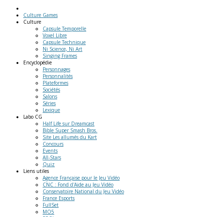
Culture Games
Culture
Capsule Temporelle
Voxel Libre
Capsule Technique
Ni Science, Ni Art
Singing Frames
Encyclopédie
Personnages
Personnalités
Plateformes
Sociétés
Salons
Séries
Lexique
Labo
CG
Half Life sur Dreamcast
Bible Super Smash Bros.
Site Les allumés du Kart
Concours
Events
All-Stars
Quiz
Liens
utiles
Agence Française pour le Jeu Vidéo
CNC : Fond d'Aide au Jeu Vidéo
Conservatoire National du Jeu Vidéo
France Esports
FullSet
MO5