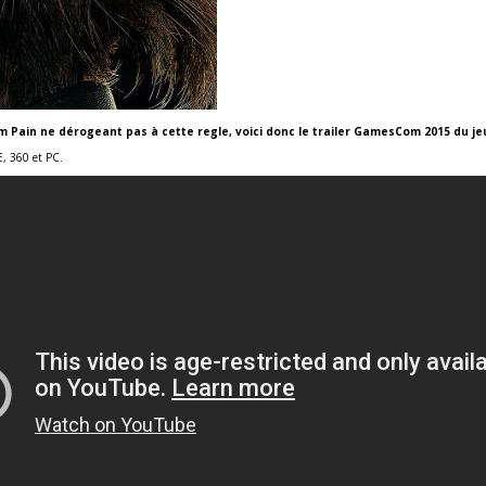
om Pain ne dérogeant pas à cette regle, voici donc le trailer GamesCom 2015 du je
E, 360 et PC.