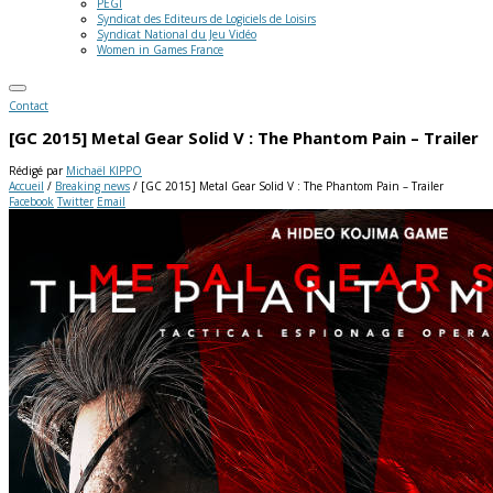
PEGI
Syndicat des Editeurs de Logiciels de Loisirs
Syndicat National du Jeu Vidéo
Women in Games France
Contact
[GC 2015] Metal Gear Solid V : The Phantom Pain – Trailer
Rédigé par
Michaël KIPPO
Accueil
/
Breaking news
/
[GC 2015] Metal Gear Solid V : The Phantom Pain – Trailer
Facebook
Twitter
Email