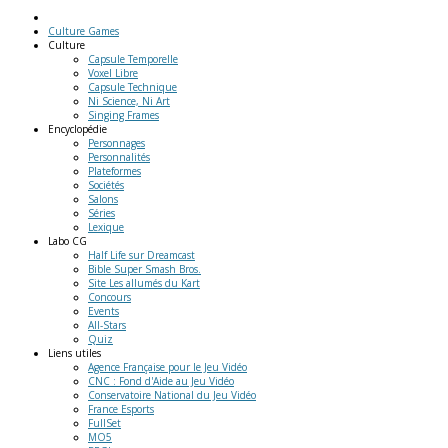
Culture Games
Culture
Capsule Temporelle
Voxel Libre
Capsule Technique
Ni Science, Ni Art
Singing Frames
Encyclopédie
Personnages
Personnalités
Plateformes
Sociétés
Salons
Séries
Lexique
Labo
CG
Half Life sur Dreamcast
Bible Super Smash Bros.
Site Les allumés du Kart
Concours
Events
All-Stars
Quiz
Liens
utiles
Agence Française pour le Jeu Vidéo
CNC : Fond d'Aide au Jeu Vidéo
Conservatoire National du Jeu Vidéo
France Esports
FullSet
MO5