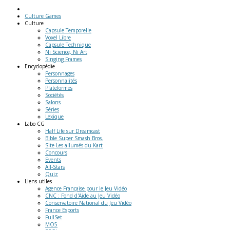
Culture Games
Culture
Capsule Temporelle
Voxel Libre
Capsule Technique
Ni Science, Ni Art
Singing Frames
Encyclopédie
Personnages
Personnalités
Plateformes
Sociétés
Salons
Séries
Lexique
Labo
CG
Half Life sur Dreamcast
Bible Super Smash Bros.
Site Les allumés du Kart
Concours
Events
All-Stars
Quiz
Liens
utiles
Agence Française pour le Jeu Vidéo
CNC : Fond d'Aide au Jeu Vidéo
Conservatoire National du Jeu Vidéo
France Esports
FullSet
MO5