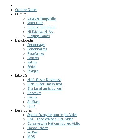
Culture Games
Culture
Capsule Temporelle
Voxel Libre
Capsule Technique
Ni Science, Ni Art
Singing Frames
Encyclopédie
Personnages
Personnalités
Plateformes
Sociétés
Salons
Séries
Lexique
Labo
CG
Half Life sur Dreamcast
Bible Super Smash Bros.
Site Les allumés du Kart
Concours
Events
All-Stars
Quiz
Liens
utiles
Agence Française pour le Jeu Vidéo
CNC : Fond d'Aide au Jeu Vidéo
Conservatoire National du Jeu Vidéo
France Esports
FullSet
MO5