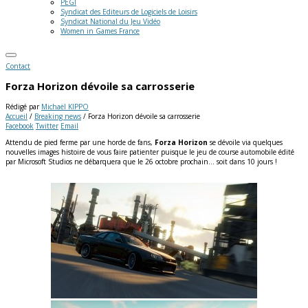
PEGI
Syndicat des Editeurs de Logiciels de Loisirs
Syndicat National du Jeu Vidéo
Women in Games France
Contact
Forza Horizon dévoile sa carrosserie
Rédigé par
Michaël KIPPO
Accueil
/
Breaking news
/
Forza Horizon dévoile sa carrosserie
Facebook
Twitter
Email
Attendu de pied ferme par une horde de fans,
Forza Horizon
se dévoile via quelques
nouvelles images histoire de vous faire patienter puisque le jeu de course automobile édité
par Microsoft Studios ne débarquera que le 26 octobre prochain… soit dans 10 jours !