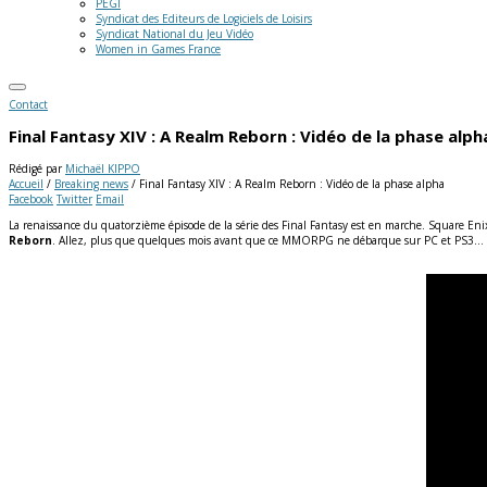
PEGI
Syndicat des Editeurs de Logiciels de Loisirs
Syndicat National du Jeu Vidéo
Women in Games France
Contact
Final Fantasy XIV : A Realm Reborn : Vidéo de la phase alph
Rédigé par
Michaël KIPPO
Accueil
/
Breaking news
/
Final Fantasy XIV : A Realm Reborn : Vidéo de la phase alpha
Facebook
Twitter
Email
La renaissance du quatorzième épisode de la série des Final Fantasy est en marche. Square Enix
Reborn
. Allez, plus que quelques mois avant que ce MMORPG ne débarque sur PC et PS3…