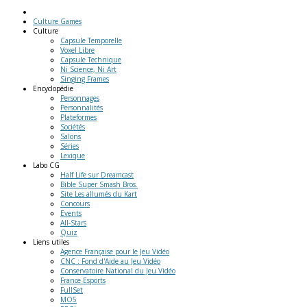
Culture Games
Culture
Capsule Temporelle
Voxel Libre
Capsule Technique
Ni Science, Ni Art
Singing Frames
Encyclopédie
Personnages
Personnalités
Plateformes
Sociétés
Salons
Séries
Lexique
Labo
CG
Half Life sur Dreamcast
Bible Super Smash Bros.
Site Les allumés du Kart
Concours
Events
All-Stars
Quiz
Liens
utiles
Agence Française pour le Jeu Vidéo
CNC : Fond d'Aide au Jeu Vidéo
Conservatoire National du Jeu Vidéo
France Esports
FullSet
MO5