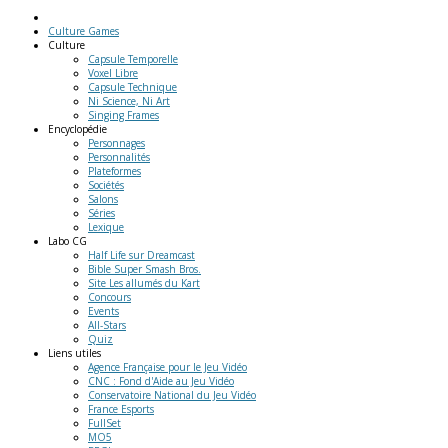
Culture Games
Culture
Capsule Temporelle
Voxel Libre
Capsule Technique
Ni Science, Ni Art
Singing Frames
Encyclopédie
Personnages
Personnalités
Plateformes
Sociétés
Salons
Séries
Lexique
Labo
CG
Half Life sur Dreamcast
Bible Super Smash Bros.
Site Les allumés du Kart
Concours
Events
All-Stars
Quiz
Liens
utiles
Agence Française pour le Jeu Vidéo
CNC : Fond d'Aide au Jeu Vidéo
Conservatoire National du Jeu Vidéo
France Esports
FullSet
MO5