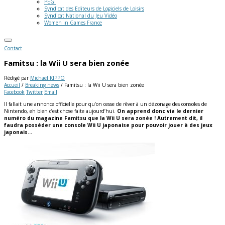
PEGI
Syndicat des Editeurs de Logiciels de Loisirs
Syndicat National du Jeu Vidéo
Women in Games France
Contact
Famitsu : la Wii U sera bien zonée
Rédigé par
Michaël KIPPO
Accueil
/
Breaking news
/
Famitsu : la Wii U sera bien zonée
Facebook
Twitter
Email
Il fallait une annonce officielle pour qu’on cesse de rêver à un dézonage des consoles de
Nintendo, eh bien c’est chose faite aujourd’hui.
On apprend donc via le dernier
numéro du magazine Famitsu que la Wii U sera zonée ! Autrement dit, il
faudra posséder une console Wii U japonaise pour pouvoir jouer à des jeux
japonais…