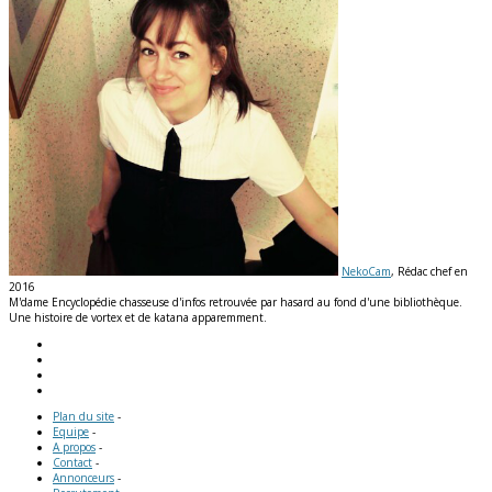
NekoCam
, Rédac chef en
2016
M'dame Encyclopédie chasseuse d'infos retrouvée par hasard au fond d'une bibliothèque.
Une histoire de vortex et de katana apparemment.
Plan du site
-
Equipe
-
A propos
-
Contact
-
Annonceurs
-