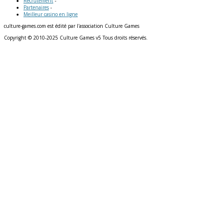
Recrutement
-
Partenaires
-
Meilleur casino en ligne
culture-games.com est édité par l'association Culture Games
Copyright © 2010-2025 Culture Games v5 Tous droits réservés.