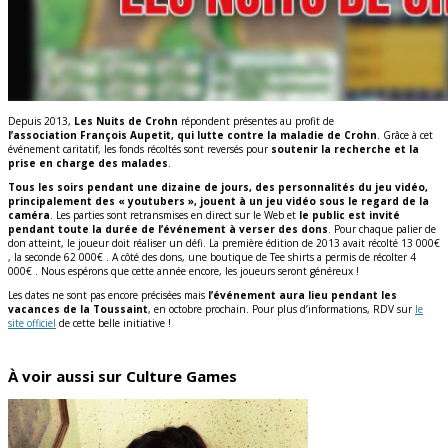
Depuis 2013,
Les Nuits de Crohn
répondent présentes au profit de
l’association François Aupetit, qui lutte contre la maladie de Crohn
. Grâce à cet
événement caritatif, les fonds récoltés sont reversés pour
soutenir la recherche et la
prise en charge des malades
.
Tous les soirs pendant une dizaine de jours, des personnalités du jeu vidéo,
principalement des « youtubers », jouent à un jeu vidéo sous le regard de la
caméra
. Les parties sont retransmises en direct sur le Web et
le public est invité
pendant toute la durée de l’événement à verser des dons
. Pour chaque palier de
don atteint, le joueur doit réaliser un défi. La première édition de 2013 avait récolté 13 000€
, la seconde 62 000€ . A côté des dons, une boutique de Tee shirts a permis de récolter 4
000€ . Nous espérons que cette année encore, les joueurs seront généreux !
Les dates ne sont pas encore précisées mais
l’événement aura lieu pendant les
vacances de la Toussaint
, en octobre prochain. Pour plus d’informations, RDV sur
le
site officiel
de cette belle initiative !
À voir aussi sur Culture Games