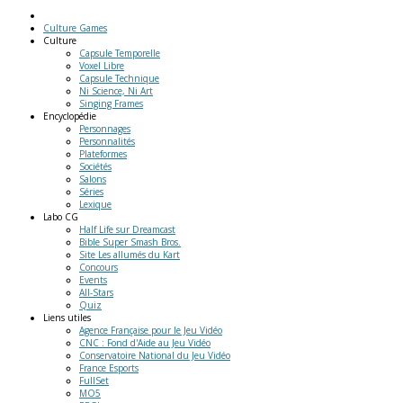
Culture Games
Culture
Capsule Temporelle
Voxel Libre
Capsule Technique
Ni Science, Ni Art
Singing Frames
Encyclopédie
Personnages
Personnalités
Plateformes
Sociétés
Salons
Séries
Lexique
Labo
CG
Half Life sur Dreamcast
Bible Super Smash Bros.
Site Les allumés du Kart
Concours
Events
All-Stars
Quiz
Liens
utiles
Agence Française pour le Jeu Vidéo
CNC : Fond d'Aide au Jeu Vidéo
Conservatoire National du Jeu Vidéo
France Esports
FullSet
MO5