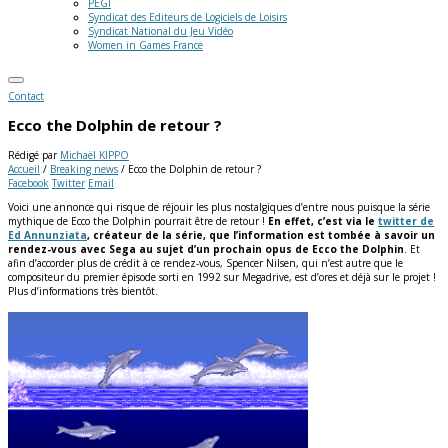
PEGI
Syndicat des Editeurs de Logiciels de Loisirs
Syndicat National du Jeu Vidéo
Women in Games France
Contact
Ecco the Dolphin de retour ?
Rédigé par
Michaël KIPPO
Accueil
/
Breaking news
/
Ecco the Dolphin de retour ?
Facebook
Twitter
Email
Voici une annonce qui risque de réjouir les plus nostalgiques d’entre nous puisque la série
mythique de Ecco the Dolphin pourrait être de retour !
En effet, c’est via le
twitter de
Ed Annunziata
, créateur de la série, que l’information est tombée à savoir un
rendez-vous avec Sega au sujet d’un prochain opus de Ecco the Dolphin
.
Et
afin d’accorder plus de crédit à ce rendez-vous, Spencer Nilsen, qui n’est autre que le
compositeur du premier épisode sorti en 1992 sur Megadrive, est d’ores et déjà sur le projet !
Plus d’informations très bientôt.