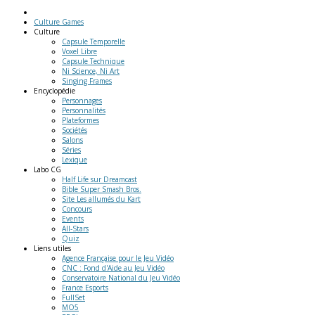
Culture Games
Culture
Capsule Temporelle
Voxel Libre
Capsule Technique
Ni Science, Ni Art
Singing Frames
Encyclopédie
Personnages
Personnalités
Plateformes
Sociétés
Salons
Séries
Lexique
Labo
CG
Half Life sur Dreamcast
Bible Super Smash Bros.
Site Les allumés du Kart
Concours
Events
All-Stars
Quiz
Liens
utiles
Agence Française pour le Jeu Vidéo
CNC : Fond d'Aide au Jeu Vidéo
Conservatoire National du Jeu Vidéo
France Esports
FullSet
MO5