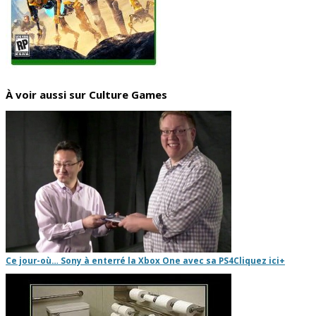
À voir aussi sur Culture Games
Ce jour-où… Sony à enterré la Xbox One avec sa PS4
Cliquez ici
+