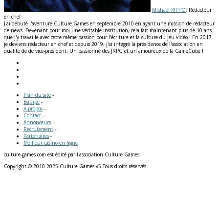
Michaël KIPPO
, Rédacteur
en chef
J'ai débuté l'aventure Culture Games en septembre 2010 en ayant une mission de rédacteur
de news. Devenant pour moi une véritable institution, cela fait maintenant plus de 10 ans
que j'y travaille avec cette même passion pour l'écriture et la culture du jeu vidéo ! En 2017
je deviens rédacteur en chef et depuis 2019, j'ai intégré la présidence de l'association en
qualité de de vice-président. Un passionné des JRPG et un amoureux de la GameCube !
Plan du site
-
Equipe
-
A propos
-
Contact
-
Annonceurs
-
Recrutement
-
Partenaires
-
Meilleur casino en ligne
culture-games.com est édité par l'association Culture Games
Copyright © 2010-2025 Culture Games v5 Tous droits réservés.