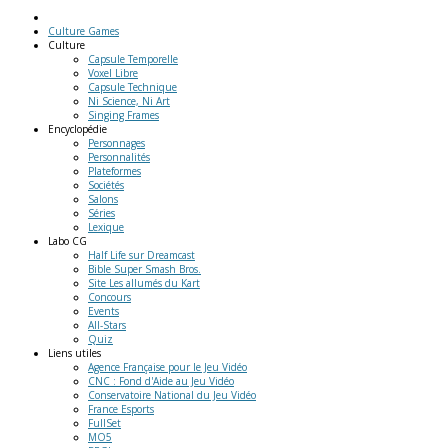
Culture Games
Culture
Capsule Temporelle
Voxel Libre
Capsule Technique
Ni Science, Ni Art
Singing Frames
Encyclopédie
Personnages
Personnalités
Plateformes
Sociétés
Salons
Séries
Lexique
Labo
CG
Half Life sur Dreamcast
Bible Super Smash Bros.
Site Les allumés du Kart
Concours
Events
All-Stars
Quiz
Liens
utiles
Agence Française pour le Jeu Vidéo
CNC : Fond d'Aide au Jeu Vidéo
Conservatoire National du Jeu Vidéo
France Esports
FullSet
MO5