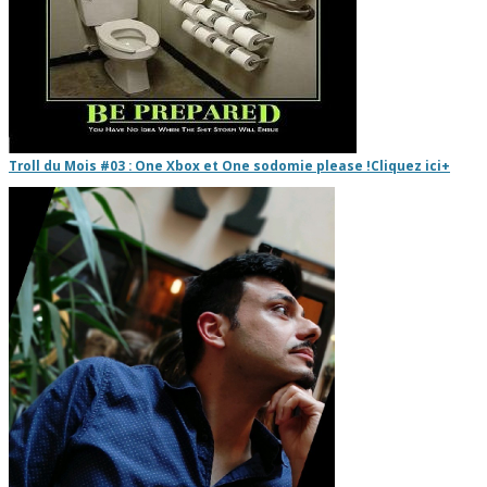
Troll du Mois #03 : One Xbox et One sodomie please !
Cliquez ici
+