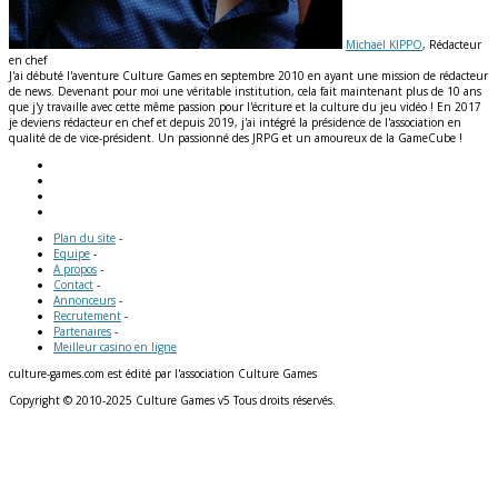
Michaël KIPPO
, Rédacteur
en chef
J'ai débuté l'aventure Culture Games en septembre 2010 en ayant une mission de rédacteur
de news. Devenant pour moi une véritable institution, cela fait maintenant plus de 10 ans
que j'y travaille avec cette même passion pour l'écriture et la culture du jeu vidéo ! En 2017
je deviens rédacteur en chef et depuis 2019, j'ai intégré la présidence de l'association en
qualité de de vice-président. Un passionné des JRPG et un amoureux de la GameCube !
Plan du site
-
Equipe
-
A propos
-
Contact
-
Annonceurs
-
Recrutement
-
Partenaires
-
Meilleur casino en ligne
culture-games.com est édité par l'association Culture Games
Copyright © 2010-2025 Culture Games v5 Tous droits réservés.