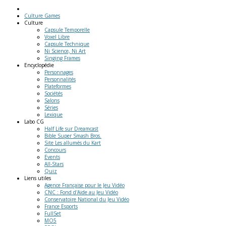
Culture Games
Culture
Capsule Temporelle
Voxel Libre
Capsule Technique
Ni Science, Ni Art
Singing Frames
Encyclopédie
Personnages
Personnalités
Plateformes
Sociétés
Salons
Séries
Lexique
Labo
CG
Half Life sur Dreamcast
Bible Super Smash Bros.
Site Les allumés du Kart
Concours
Events
All-Stars
Quiz
Liens
utiles
Agence Française pour le Jeu Vidéo
CNC : Fond d'Aide au Jeu Vidéo
Conservatoire National du Jeu Vidéo
France Esports
FullSet
MO5