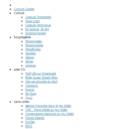
Culture Games
Culture
Capsule Temporelle
Voxel Libre
Capsule Technique
Ni Science, Ni Art
Singing Frames
Encyclopédie
Personnages
Personnalités
Plateformes
Sociétés
Salons
Séries
Lexique
Labo
CG
Half Life sur Dreamcast
Bible Super Smash Bros.
Site Les allumés du Kart
Concours
Events
All-Stars
Quiz
Liens
utiles
Agence Française pour le Jeu Vidéo
CNC : Fond d'Aide au Jeu Vidéo
Conservatoire National du Jeu Vidéo
France Esports
FullSet
MO5