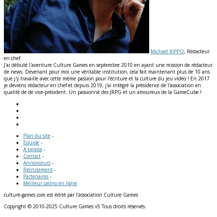
Michaël KIPPO
, Rédacteur
en chef
J'ai débuté l'aventure Culture Games en septembre 2010 en ayant une mission de rédacteur
de news. Devenant pour moi une véritable institution, cela fait maintenant plus de 10 ans
que j'y travaille avec cette même passion pour l'écriture et la culture du jeu vidéo ! En 2017
je deviens rédacteur en chef et depuis 2019, j'ai intégré la présidence de l'association en
qualité de de vice-président. Un passionné des JRPG et un amoureux de la GameCube !
Plan du site
-
Equipe
-
A propos
-
Contact
-
Annonceurs
-
Recrutement
-
Partenaires
-
Meilleur casino en ligne
culture-games.com est édité par l'association Culture Games
Copyright © 2010-2025 Culture Games v5 Tous droits réservés.