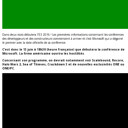
Dans deux mois débutera l’E3 2016 ! Les premières informations concernant les conférences
des développeurs et des constructeurs commencent à arriver et c’est Microsoft qui a dégainé
le premier avec la date officielle de sa conférence.
C’est donc le 13 juin à 18h30 (heure française) que débutera la conférence de
Microsoft. La firme américaine ouvrira les hostilités.
Concernant son programme, on devrait notamment voir Scalebound, Recore,
Halo Wars 2, Sea of Thieves, Crackdown 3 et de nouvelles exclusivités ONE ou
ONE/PC.