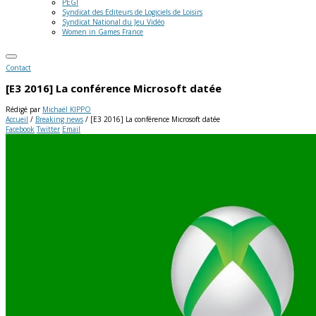
PEGI
Syndicat des Editeurs de Logiciels de Loisirs
Syndicat National du Jeu Vidéo
Women in Games France
Contact
[E3 2016] La conférence Microsoft datée
Rédigé par
Michaël KIPPO
Accueil
/
Breaking news
/
[E3 2016] La conférence Microsoft datée
Facebook
Twitter
Email