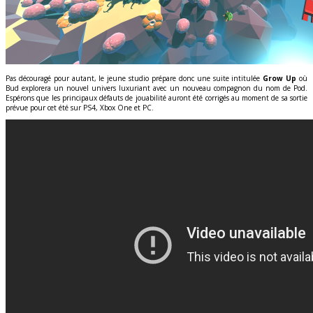
Pas découragé pour autant, le jeune studio prépare donc une suite intitulée
Grow Up
où
Bud explorera un nouvel univers luxuriant avec un nouveau compagnon du nom de Pod.
Espérons que les principaux défauts de jouabilité auront été corrigés au moment de sa sortie
prévue pour cet été sur PS4, Xbox One et PC.