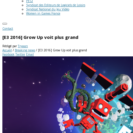
PEGI
Syndicat des Editeurs de Logiciels de Loisirs
Syndicat National du Jeu Vidéo
Women in Games France
Contact
[E3 2016] Grow Up voit plus grand
Rédigé par
Trywan
Accueil
/
Breaking news
/
[E3 2016] Grow Up voit plus grand
Facebook
Twitter
Email