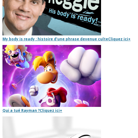
My body is ready : histoire d’une phrase devenue culte
Cliquez ici
+
Qui a tué Rayman ?
Cliquez ici
+