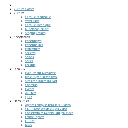
Culture Games
Culture
Capsule Temporelle
Voxel Libre
Capsule Technique
Ni Science, Ni Art
Singing Frames
Encyclopédie
Personnages
Personnalités
Plateformes
Sociétés
Salons
Séries
Lexique
Labo
CG
Half Life sur Dreamcast
Bible Super Smash Bros.
Site Les allumés du Kart
Concours
Events
All-Stars
Quiz
Liens
utiles
Agence Française pour le Jeu Vidéo
CNC : Fond d'Aide au Jeu Vidéo
Conservatoire National du Jeu Vidéo
France Esports
FullSet
MO5