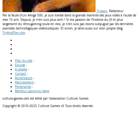
Trywan
, Rédacteur
Par la faute d'un Amiga 500, je suis tombé dans la grande marmite des jeux vidéo à l'aube de
mes 15 ans. Depuis, je n'en suis plus sorti ! Si ma passion de l'histoire du JV et plus
largement du rétro-gaming coule en moi, je n'en suis pas moins subjugué par les dernières
avancées technologiques vidéoludiques. Et sinon, je sévis aussi sur mon propre blog
TryAndPlay.com
.
Plan du site
-
Equipe
-
A propos
-
Contact
-
Annonceurs
-
Recrutement
-
Partenaires
-
Meilleur casino en ligne
culture-games.com est édité par l'association Culture Games
Copyright © 2010-2025 Culture Games v5 Tous droits réservés.