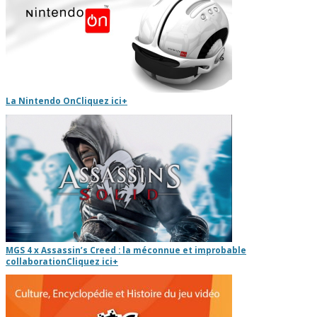
La Nintendo On
Cliquez ici
+
MGS 4 x Assassin’s Creed : la méconnue et improbable
collaboration
Cliquez ici
+