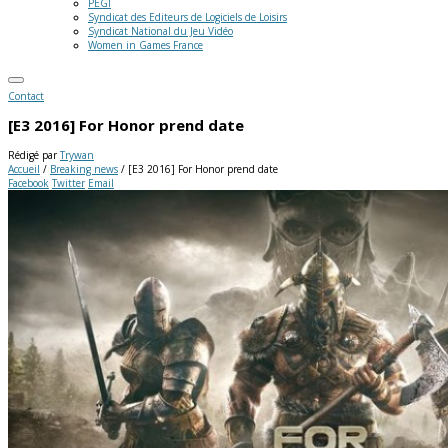
PEGI
Syndicat des Editeurs de Logiciels de Loisirs
Syndicat National du Jeu Vidéo
Women in Games France
Contact
[E3 2016] For Honor prend date
Rédigé par
Trywan
Accueil
/
Breaking news
/
[E3 2016] For Honor prend date
Facebook
Twitter
Email