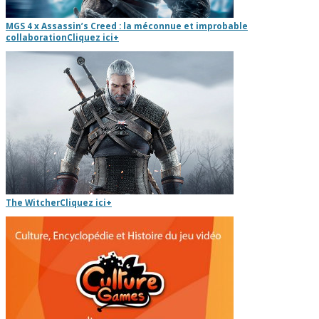
MGS 4 x Assassin’s Creed : la méconnue et improbable
collaboration
Cliquez ici
+
The Witcher
Cliquez ici
+