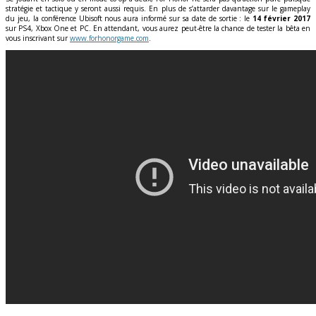
stratégie et tactique y seront aussi requis. En plus de s’attarder davantage sur le gameplay
du jeu, la conférence Ubisoft nous aura informé sur sa date de sortie : le
14 février 2017
sur PS4, Xbox One et PC. En attendant, vous aurez peut-être la chance de tester la bêta en
vous inscrivant sur
www.forhonorgame.com
.