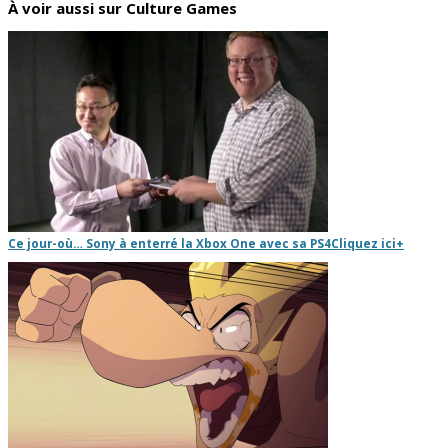
À voir aussi sur Culture Games
Ce jour-où… Sony à enterré la Xbox One avec sa PS4
Cliquez ici
+