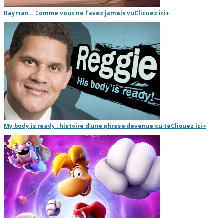
Rayman… Comme vous ne l’avez jamais vu
Cliquez ici
+
My body is ready : histoire d’une phrase devenue culte
Cliquez ici
+