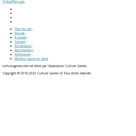
TryAndPlay.com
.
Plan du site
-
Equipe
-
A propos
-
Contact
-
Annonceurs
-
Recrutement
-
Partenaires
-
Meilleur casino en ligne
culture-games.com est édité par l'association Culture Games
Copyright © 2010-2025 Culture Games v5 Tous droits réservés.