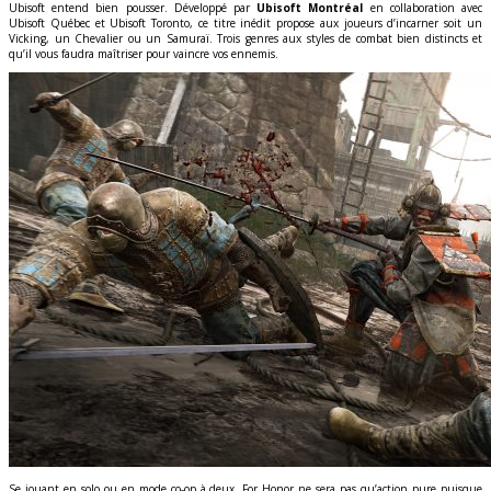
Ubisoft entend bien pousser. Développé par
Ubisoft Montréal
en collaboration avec
Ubisoft Québec et Ubisoft Toronto, ce titre inédit propose aux joueurs d’incarner soit un
Vicking, un Chevalier ou un Samuraï. Trois genres aux styles de combat bien distincts et
qu’il vous faudra maîtriser pour vaincre vos ennemis.
Se jouant en solo ou en mode co-op à deux, For Honor ne sera pas qu’action pure puisque