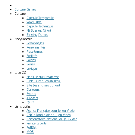
Culture Games
Culture
Capsule Temporelle
Voxel Libre
Capsule Technique
Ni Science, Ni Art
Singing Frames
Encyclopédie
Personnages
Personnalités
Plateformes
Sociétés
Salons
Séries
Lexique
Labo
CG
Half Life sur Dreamcast
Bible Super Smash Bros.
Site Les allumés du Kart
Concours
Events
All-Stars
Quiz
Liens
utiles
Agence Française pour le Jeu Vidéo
CNC : Fond d'Aide au Jeu Vidéo
Conservatoire National du Jeu Vidéo
France Esports
FullSet
MO5