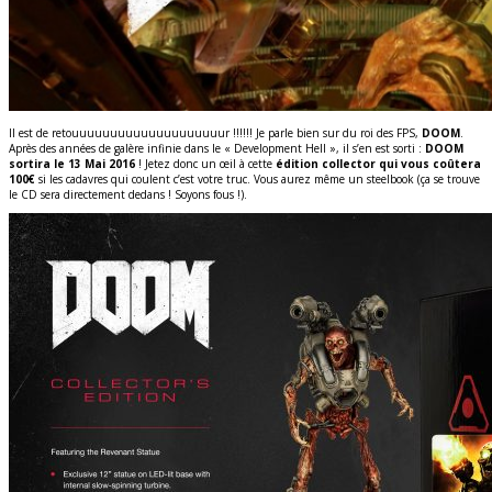
Il est de retouuuuuuuuuuuuuuuuuuuur !!!!!! Je parle bien sur du roi des FPS,
DOOM
.
Après des années de galère infinie dans le « Development Hell », il s’en est sorti :
DOOM
sortira le 13 Mai 2016
! Jetez donc un œil à cette
édition collector qui vous coûtera
100€
si les cadavres qui coulent c’est votre truc. Vous aurez même un steelbook (ça se trouve
le CD sera directement dedans ! Soyons fous !).