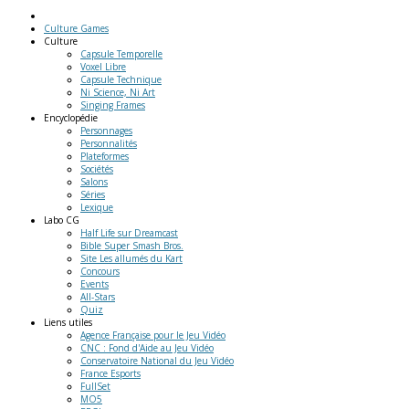
Culture Games
Culture
Capsule Temporelle
Voxel Libre
Capsule Technique
Ni Science, Ni Art
Singing Frames
Encyclopédie
Personnages
Personnalités
Plateformes
Sociétés
Salons
Séries
Lexique
Labo
CG
Half Life sur Dreamcast
Bible Super Smash Bros.
Site Les allumés du Kart
Concours
Events
All-Stars
Quiz
Liens
utiles
Agence Française pour le Jeu Vidéo
CNC : Fond d'Aide au Jeu Vidéo
Conservatoire National du Jeu Vidéo
France Esports
FullSet
MO5