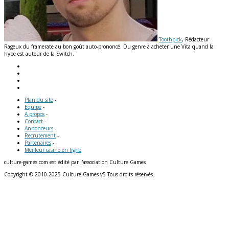
Toothpick
, Rédacteur
Rageux du framerate au bon goût auto-prononcé. Du genre à acheter une Vita quand la
hype est autour de la Switch.
Plan du site
-
Equipe
-
A propos
-
Contact
-
Annonceurs
-
Recrutement
-
Partenaires
-
Meilleur casino en ligne
culture-games.com est édité par l'association Culture Games
Copyright © 2010-2025 Culture Games v5 Tous droits réservés.