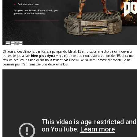
Oh ouais, des démons, des fusils à pompe, du Metal. Et en plus on a le droit à un nouveau
trailer. Le jeu à l’air
bien plus dynamique
que ce que nous avions vu lors de l’E3 et ça me
rassure beaucoup ! Bon qu’ils nous fassent pas une Duke Nukem Forever par contre, je ne
pourrais pas m’en remettre une deuxième fois.