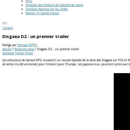
PEGI
Syndicat des Editeurs de Logiciels de Loisirs
Syndicat National du Jeu Vidéo
Women in Games France
Contact
Disgaea D2 : un premier trailer
Rédigé par
Michaël KIPPO
Accueil
/
Breaking news
/
Disgaea D2 : un premier trailer
Facebook
Twitter
Email
Les amoureux de tactical-RPG voulaient un nouvel épisode de la série des Disgaea sur PS3 et N
de sortie n’a été annoncée pour l’instant pour l’Europe. Les japonais eux, pourront continuer 