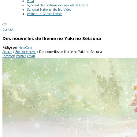
PEGI
Syndicat des Editeurs de Logiciels de Loisirs
Syndicat National du Jeu Vidéo
Women in Games France
Contact
Des nouvelles de Ikenie no Yuki no Setsuna
Rédigé par
NekoCam
Accueil
/
Breaking news
/
Des nouvelles de Ikenie no Yuki no Setsuna
Facebook
Twitter
Email