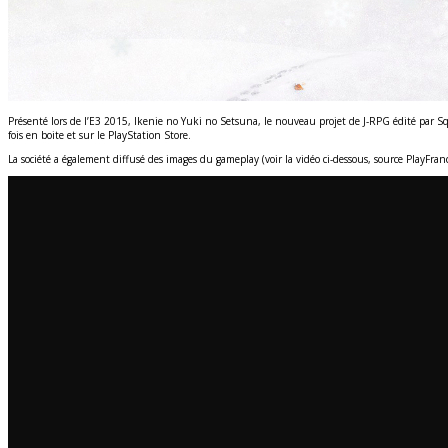
Présenté lors de l’E3 2015, Ikenie no Yuki no Setsuna, le nouveau projet de J-RPG édité par Squ
fois en boite et sur le PlayStation Store.
La société a également diffusé des images du gameplay (voir la vidéo ci-dessous, source PlayFra