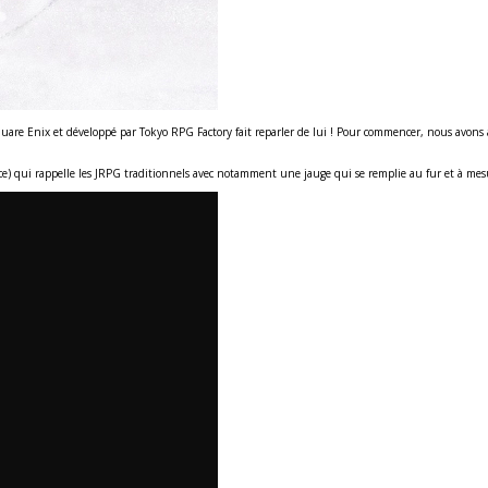
are Enix et développé par Tokyo RPG Factory fait reparler de lui ! Pour commencer, nous avons app
nce) qui rappelle les JRPG traditionnels avec notamment une jauge qui se remplie au fur et à mesu