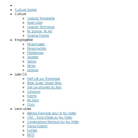
Culture Games
Culture
Capsule Temporelle
Voxel Libre
Capsule Technique
Ni Science, Ni Art
Singing Frames
Encyclopédie
Personnages
Personnalités
Plateformes
Sociétés
Salons
Séries
Lexique
Labo
CG
Half Life sur Dreamcast
Bible Super Smash Bros.
Site Les allumés du Kart
Concours
Events
All-Stars
Quiz
Liens
utiles
Agence Française pour le Jeu Vidéo
CNC : Fond d'Aide au Jeu Vidéo
Conservatoire National du Jeu Vidéo
France Esports
FullSet
MO5