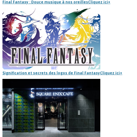
Final Fantasy : Douce musique à nos oreilles
Cliquez ici
+
Signification et secrets des logos de Final Fantasy
Cliquez ici
+