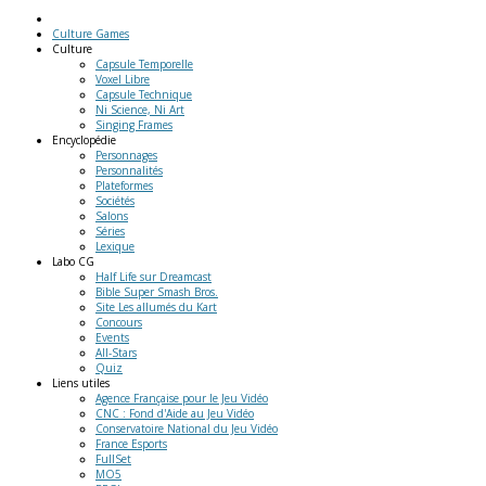
Culture Games
Culture
Capsule Temporelle
Voxel Libre
Capsule Technique
Ni Science, Ni Art
Singing Frames
Encyclopédie
Personnages
Personnalités
Plateformes
Sociétés
Salons
Séries
Lexique
Labo
CG
Half Life sur Dreamcast
Bible Super Smash Bros.
Site Les allumés du Kart
Concours
Events
All-Stars
Quiz
Liens
utiles
Agence Française pour le Jeu Vidéo
CNC : Fond d'Aide au Jeu Vidéo
Conservatoire National du Jeu Vidéo
France Esports
FullSet
MO5