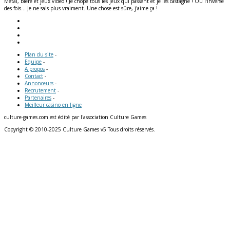
Metal, bière et jeux vidéo ! Je chope tous les jeux qui passent et je les castagne ! Ou l'inverse
des fois... Je ne sais plus vraiment. Une chose est sûre, j'aime ça !
Plan du site
-
Equipe
-
A propos
-
Contact
-
Annonceurs
-
Recrutement
-
Partenaires
-
Meilleur casino en ligne
culture-games.com est édité par l'association Culture Games
Copyright © 2010-2025 Culture Games v5 Tous droits réservés.