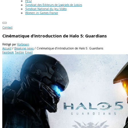
PEGI
Syndicat des Editeurs de Logiciels de Loisirs
Syndicat National du Jeu Vidéo
Women in Games France
Contact
Cinématique d’introduction de Halo 5: Guardians
Rédigé par
Korbraan
Accueil
/
Breaking news
/
Cinématique d’introduction de Halo 5: Guardians
Facebook
Twitter
Email