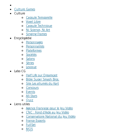
Culture Games
Culture
Capsule Temporelle
Voxel Libre
Capsule Technique
Ni Science, Ni Art
Singing Frames
Encyclopédie
Personnages
Personnalités
Plateformes
Sociétés
Salons
Séries
Lexique
Labo
CG
Half Life sur Dreamcast
Bible Super Smash Bros.
Site Les allumés du Kart
Concours
Events
All-Stars
Quiz
Liens
utiles
Agence Française pour le Jeu Vidéo
CNC : Fond d'Aide au Jeu Vidéo
Conservatoire National du Jeu Vidéo
France Esports
FullSet
MO5