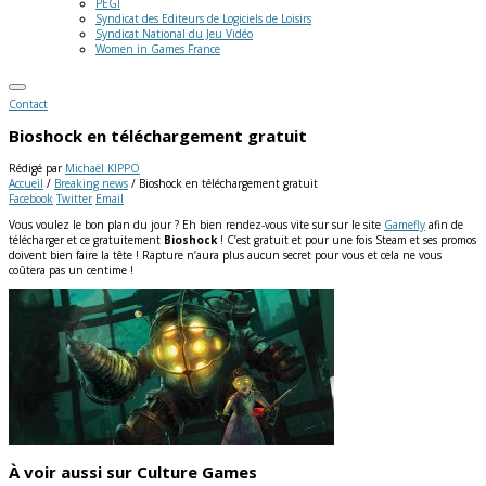
PEGI
Syndicat des Editeurs de Logiciels de Loisirs
Syndicat National du Jeu Vidéo
Women in Games France
Contact
Bioshock en téléchargement gratuit
Rédigé par
Michaël KIPPO
Accueil
/
Breaking news
/
Bioshock en téléchargement gratuit
Facebook
Twitter
Email
Vous voulez le bon plan du jour ? Eh bien rendez-vous vite sur sur le site
Gamefly
afin de
télécharger et ce gratuitement
Bioshock
! C’est gratuit et pour une fois Steam et ses promos
doivent bien faire la tête ! Rapture n’aura plus aucun secret pour vous et cela ne vous
coûtera pas un centime !
À voir aussi sur Culture Games