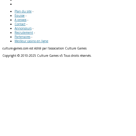
Plan du site
-
Equipe
-
A propos
-
Contact
-
Annonceurs
-
Recrutement
-
Partenaires
-
Meilleur casino en ligne
culture-games.com est édité par l'association Culture Games
Copyright © 2010-2025 Culture Games v5 Tous droits réservés.