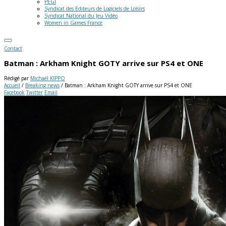
PEGI
Syndicat des Editeurs de Logiciels de Loisirs
Syndicat National du Jeu Vidéo
Women in Games France
Contact
Batman : Arkham Knight GOTY arrive sur PS4 et ONE
Rédigé par
Michaël KIPPO
Accueil
/
Breaking news
/
Batman : Arkham Knight GOTY arrive sur PS4 et ONE
Facebook
Twitter
Email