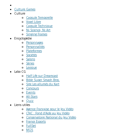
Culture Games
Culture
Capsule Temporelle
Voxel Libre
Capsule Technique
Ni Science, Ni Art
Singing Frames
Encyclopédie
Personnages
Personnalités
Plateformes
Sociétés
Salons
Séries
Lexique
Labo
CG
Half Life sur Dreamcast
Bible Super Smash Bros.
Site Les allumés du Kart
Concours
Events
All-Stars
Quiz
Liens
utiles
Agence Française pour le Jeu Vidéo
CNC : Fond d'Aide au Jeu Vidéo
Conservatoire National du Jeu Vidéo
France Esports
FullSet
MO5