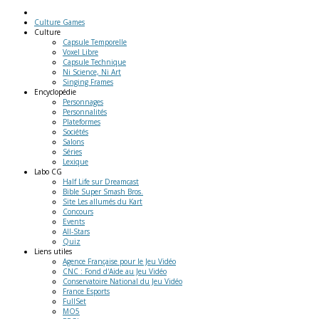
Culture Games
Culture
Capsule Temporelle
Voxel Libre
Capsule Technique
Ni Science, Ni Art
Singing Frames
Encyclopédie
Personnages
Personnalités
Plateformes
Sociétés
Salons
Séries
Lexique
Labo
CG
Half Life sur Dreamcast
Bible Super Smash Bros.
Site Les allumés du Kart
Concours
Events
All-Stars
Quiz
Liens
utiles
Agence Française pour le Jeu Vidéo
CNC : Fond d'Aide au Jeu Vidéo
Conservatoire National du Jeu Vidéo
France Esports
FullSet
MO5