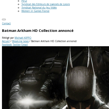
PEGI
Syndicat des Editeurs de Logiciels de Loisirs
Syndicat National du Jeu Vidéo
Women in Games France
Contact
Batman Arkham HD Collection annoncé
Rédigé par
Michaël KIPPO
Accueil
/
Breaking news
/
Batman Arkham HD Collection annoncé
Facebook
Twitter
Email