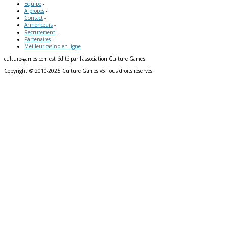
Equipe
-
A propos
-
Contact
-
Annonceurs
-
Recrutement
-
Partenaires
-
Meilleur casino en ligne
culture-games.com est édité par l'association Culture Games
Copyright © 2010-2025 Culture Games v5 Tous droits réservés.